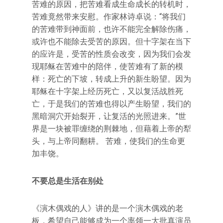
苦难的原因，把苦难看成生命成长的转机时，
苦难竟然带来安慰。作家林诗卓说：“将我们
的苦难带到神面前，也许不能完全解除伤痛，
或许也不能除去受苦的原因。但十字架在当下
的应许是，受苦的性质会改变，因为我们会发
现耶稣在苦难中的陪伴，使苦难有了新的模
样：死亡的下坡，转成上升的新生盼望。因为
耶稣在十字架上经历死亡，又以复活战胜死
亡，于是我们的苦难也得以产生盼望，我们的
黑暗洞穴开始裂开，让复活的光照进来。”世
界是一块被罪缠绕的荆棘地，但藉着上帝的犁
头，与上帝同翻耕。 苦难，使我们的生命更
加丰饶。
不要总是生活在别处
《演木偶戏的人》讲的是一个演木偶戏的老
板，希望自己能够成为一个率领一大批真演员