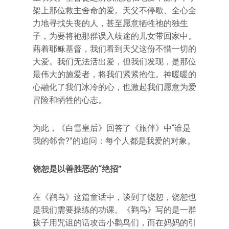
架上那位救主舍命的爱。天父不停歇、全心全
力地寻找失丧的人，甚至愿意牺牲祂的独生
子，为要将祂那群误入歧途的儿女带回家中。
藉着耶稣基督，我们看到天父这份不惜一切的
大爱。我们无法活出爱，但我们发现，是那位
最伟大的施爱者，将我们紧紧抱住。神暖暖的
心融化了我们冰冷的心，也激起我们愿意为爱
冒险和牺牲的心志。
为此，《白雪皇后》回答了《旅伴》中“谁是
我的邻舍?”的追问：每个人都是我爱的对象。
饶恕是以善胜恶的“绝招”
在《鹳鸟》这篇童话中，谈到了饶恕，饶恕也
是我们需要操练的功课。《鹳鸟》写的是一群
孩子用咒诅的话攻击小鹳鸟们，而在妈妈的引