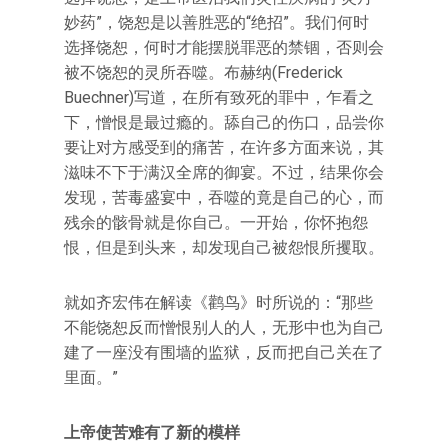
妙药”，饶恕是以善胜恶的“绝招”。我们何时
选择饶恕，何时才能摆脱罪恶的禁锢，否则会
被不饶恕的灵所吞噬。布赫纳(Frederick
Buechner)写道，在所有致死的罪中，乍看之
下，憎恨是最过瘾的。舔自己的伤口，品尝你
要让对方感受到的痛苦，在许多方面来说，其
滋味不下于满汉全席的御宴。不过，结果你会
发现，苦毒盛宴中，吞噬的竟是自己的心，而
残余的骸骨就是你自己。一开始，你怀抱怨
恨，但是到头来，却发现自己被怨恨所攫取。
就如齐宏伟在解读《鹳鸟》时所说的：“那些
不能饶恕反而憎恨别人的人，无形中也为自己
建了一座没有围墙的监狱，反而把自己关在了
里面。”
上帝使苦难有了新的模样