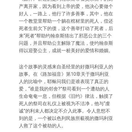
产离开家，因为看到上帝的爱，他决心要做个
好人，一路上，他行了许多善事，其中，他在
一个教堂里帮助一个躺在棺材里的死人，偿还
死者生前欠下的债，这个善举打动了死者，后
来“死者”帮助约翰奈斯猜出了邪恶公主的三个
问题，并且帮助公主解除了魔法，使约翰奈斯
得以迎娶公主，成就一桩美好的爱情和婚姻。
这个故事的灵感来自圣经里的好撒玛利亚人的
故事。在《路加福音》第10章关于撒玛利亚
人的比喻中，耶稣问我们是谁表现了真正的
爱，“谁是我的邻舍?”祭司看到一个遭劫的人
生命奄奄一息，但根据《旧约》律法，触摸了
死人的祭司在礼仪上被视为不洁净，他与“虔
诚”的利未人都决定不介入此事。令人意想不
到的是，一个被以色列民族所藐视的撒玛利亚
人救了这个被劫的人。