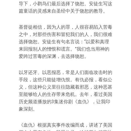
导下，小鹳鸟们最后选择了饶恕。安徒生写这
篇童话的灵感来自圣经中关于饶恕的教导。
基督徒相信，因为人的罪，人很容易陷入苦毒
之中，对那些伤害和冒犯我们的人，我们很难
选择饶恕。安徒生有句名言说：“以爱和真理
来回报别人的憎恨和谎言。”我们也当用神的
爱跨过苦毒的深渊，去选择饶恕。
以牙还牙、以恶报恶，常是人们面临攻击时的
手段，这些只能徒增仇恨。有仇必报，看似公
义，但这种公义里往往隐藏着邪恶，这种恶甚
至能够给人的生存带来危机。去年，看过美国
历史频道播放的3集迷你剧《血仇》，让我印
象深刻。
《血仇》根据真实事件改编而成，讲述了美国