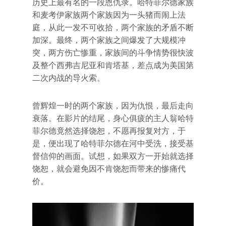
历史上最有名的一段恩仇录。哈特菲尔德家族
和麦考伊家族两个家族因为一头猪而闹上法
庭，从此一发不可收拾，两个家族的矛盾不断
加深。最终，两个家族之间爆发了大规模冲
突，两方伤亡惨重，家族间的斗争情势很快波
及整个西弗吉尼亚和肯塔基，差点成为美国第
二次内战的导火索。
曾辉煌一时的两个家族，因为仇恨，最后走向
衰落。在影片的结尾，身心俱疲的主人翁哈特
菲尔德竟然选择饶恕，不愿再报复对方，于
是，便出现了哈特菲尔德在河中受洗，接受基
督信仰的画面。试想，如果双方一开始就选择
饶恕，就会避免因不肯饶恕而带来的惨痛代
价。