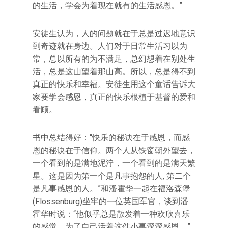
的生活，学会为着现在就有的生活感恩。”
安徒生认为，人的问题就在于总是过迟地意识
到奇迹就在身边。人们对于日常生活习以为
常，总以所有的为不满足，总幻想着在别处生
活，总是这山望着那山高。所以，总是得不到
真正的快乐和幸福。安徒生用这个童话告诉大
家要学会感恩，真正的快乐根植于基督的爱和
看顾。
书中总结得好：“快乐的秘诀在于感恩，而感
恩的秘诀在于信仰。两个人从铁窗朝外望去，
一个看到的是满地泥泞，一个看到的是满天繁
星。这是因为第一个是凡事抱怨的人, 第二个
是凡事感恩的人。”和潘霍华一起在福洛森堡
(Flossenburg)坐牢的一位英国军官，谈到潘
霍华时说：“他似乎总是散发着一种欢欣喜乐
的感觉，为了自己活着这件小事深深感恩。”