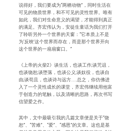
说得好，我们要成为“两栖动物”，同时生活在
可见的物质世界，和不可见的灵性世界。唯有
如此，我们对生命意义的渴望，才能得到真正
的满足。齐宏伟认为，安徒生童话为我们打开
了聆听另外一个世界的天窗：“它本质上不是
为‘反映’这个世界而存在，而是那个世界开向
这个世界的一扇扇窗口。”
《上帝的火柴2》谈生活，也谈工作;谈咒诅，
也谈饶恕;谈堕落，也谈公义;谈奴役，也谈自
由;谈苟且，也谈诗与远方……总之，你仿佛进
入了一个灵性成长的课堂，齐宏伟继续用他富
于创造力的笔触，以及清晰的思路，再次书写
信望爱之作。
其中，文中最吸引我的几篇文章便是关于“饶
恕”、“苦难”、“爱”、“感恩”的文章。这也是基