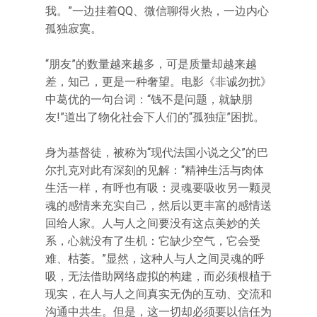
我。”一边挂着QQ、微信聊得火热，一边内心
孤独寂寞。
“朋友”的数量越来越多，可是质量却越来越
差，知己，更是一种奢望。电影《非诚勿扰》
中葛优的一句台词：“钱不是问题，就缺朋
友!”道出了物化社会下人们的“孤独症”困扰。
身为基督徒，被称为“现代法国小说之父”的巴
尔扎克对此有深刻的见解：“精神生活与肉体
生活一样，有呼也有吸：灵魂要吸收另一颗灵
魂的感情来充实自己，然后以更丰富的感情送
回给人家。人与人之间要没有这点美妙的关
系，心就没有了生机：它缺少空气，它会受
难、枯萎。”显然，这种人与人之间灵魂的呼
吸，无法借助网络虚拟的构建，而必须根植于
现实，在人与人之间真实无伪的互动、交流和
沟通中共生。但是，这一切却必须要以信任为