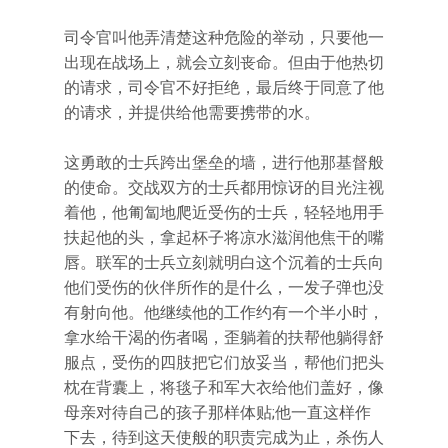
司令官叫他弄清楚这种危险的举动，只要他一
出现在战场上，就会立刻丧命。但由于他热切
的请求，司令官不好拒绝，最后终于同意了他
的请求，并提供给他需要携带的水。
这勇敢的士兵跨出堡垒的墙，进行他那基督般
的使命。交战双方的士兵都用惊讶的目光注视
着他，他匍匐地爬近受伤的士兵，轻轻地用手
扶起他的头，拿起杯子将凉水滋润他焦干的嘴
唇。联军的士兵立刻就明白这个沉着的士兵向
他们受伤的伙伴所作的是什么，一发子弹也没
有射向他。他继续他的工作约有一个半小时，
拿水给干渴的伤者喝，歪躺着的扶帮他躺得舒
服点，受伤的四肢把它们放妥当，帮他们把头
枕在背囊上，将毯子和军大衣给他们盖好，像
母亲对待自己的孩子那样体贴;他一直这样作
下去，待到这天使般的职责完成为止，杀伤人