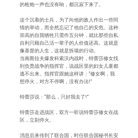
的枪炮一声也没有响，都沉寂下来了。
这个沉着的士兵，为了向他的敌人作出一些同
情的举动，而全然忘记了他自己的安危。这种
崇高的自我牺牲只需作五分钟，就比那些自私
自利只顾自己活一辈子的人价值还高。这就是
像基督的人生，这就是拆墙的行动。
当南斯拉夫爆发科索沃内战时，特蕾莎修女找
到负责战争的指挥官，说战区里的妇女儿童都
逃不出来。指挥官跟她这样讲：“修女啊，我
想停火，对方不停啊，没有办法!”
特蕾莎说：“那么，只好我去了!”
特蕾莎走进战区，双方一听说特蕾莎修女在战
区，立刻停火。
消息后来传到了联合国，时任联合国秘书长安