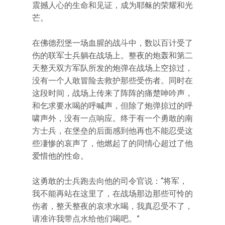
震撼人心的生命和见证，成为耶稣的荣耀和光
芒。
在佛德烈堡一场血腥的战斗中，数以百计受了
伤的联军士兵躺在战场上。整夜的炮轰和第二
天整天双方军队所发的炮弹在战场上空掠过，
没有一个人敢冒险去救护那些受伤者。同时在
这段时间，战场上传来了阵阵的痛楚呻吟声，
和乞求要水喝的呼喊声，但除了炮弹掠过的呼
啸声外，没有一点响应。终于有一个勇敢的南
方士兵，在堡垒的后面感到他再也不能忍受这
些凄惨的哀声了，他燃起了的同情心超过了他
爱惜他的性命。
这勇敢的士兵跑去向他的司令官说：“将军，
我不能再站在这里了，在战场那边那些可怜的
伤者，整天整夜的哀求水喝，我真忍受不了，
请准许我带点水给他们喝吧。”