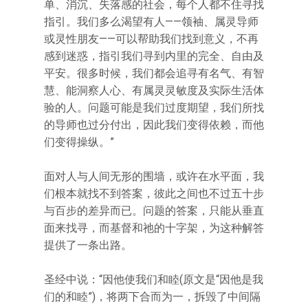
单、消沉、失落感的社会，每个人都不住寻找
指引。我们多么渴望有人——领袖、属灵导师
或灵性朋友——可以帮助我们找到意义，不再
感到迷惑，指引我们寻到内里的完全、自由及
平安。很多时候，我们都会追寻有名气、有智
慧、能洞察人心、有属灵灵敏度及实际生活体
验的人。问题可能是我们过度期望，我们所找
的导师也过分付出，因此我们变得依赖，而他
们变得操纵。”
面对人与人间无形的围墙，或许在水平面，我
们根本就找不到答案，彼此之间也不过五十步
与百步的差异而已。问题的答案，只能从垂直
面来找寻，而基督和祂的十字架，为这种解答
提供了一条出路。
圣经中说：“因他使我们和睦(原文是“因他是我
们的和睦”)，将两下合而为一，拆毁了中间隔