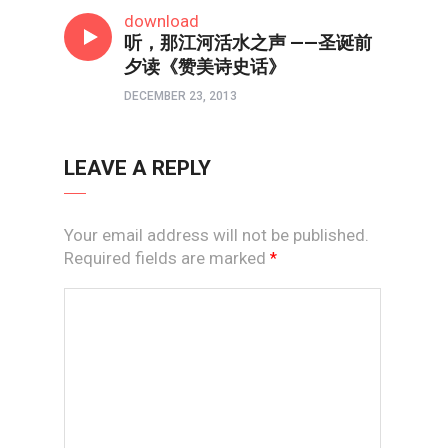
热点
download
听，那江河活水之声 ——圣诞前
夕读《赞美诗史话》
DECEMBER 23, 2013
LEAVE A REPLY
Your email address will not be published.
Required fields are marked
*