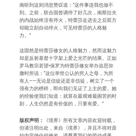
南听到这则消息赞叹道：“这件事连我也做不
到。之前，联合国曾调停了好几次，南斯拉夫
的内战始终没有停火，特蕾莎走进去之后双方
却能立刻自动停火，可见特蕾莎的人格魅
力。”
这固然是特蕾莎修女的人格魅力，然而这魅力
却是反射基督十字架上爱之光芒的结果。正如
罗马教宗若望•保罗为特蕾莎修女举办追思弥
撒时所说：“这位举世公认的穷人之母，为所
有人——无论是信徒还是非信徒，树立了一个
强有力的榜样，即向我们见证了上主的爱。她
的经验使我们知道：就算在最艰难最困苦的时
刻，人生仍然是有价值的，只要有爱。”
版权声明：
《境界》所有文章内容欢迎转载，
但请注明出处，来自《境界》，并且不得对原
始内容做任何修改，请尊重我们的劳动成果。