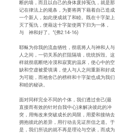
断的墙，而且以自己的身体废掉冤仇，就是那
记在律法上的规条，为要将两下藉着自己造成
一个新人，如此便成就了和睦。既在十字架上
灭了冤仇，便藉这十字架使两下归为一体，
与 神和好了。”(弗2:14-16)
耶稣为你我的流血牺牲，彻底将人与神和人与
人之间，一切关系的拦阻隔墙，统统拆毁。这
样就彻底断绝冷漠和寂寞的温床，使心中的空
缺和空虚被爱填满，使人与人之间重新和好成
为可能，而祂舍己的榜样和十字架也成为我们
和睦的秘诀。
面对同样完全不同的个体，我们透过舍己(最
直接而有效的针对自我中心)来解决彼此的冲
突，用悔改来突破成长的局限，用爱和接纳去
拥抱彼此的差异，用行动去见证所信之道。于
是，我们所说的就不再是理论与空谈，而成为