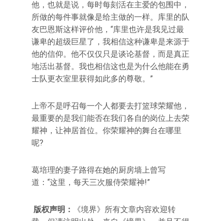
他，也就是说，每时每刻活在主爱的包围中，
所做的每件事就像是给主做的一样。库里的队
友巴恩斯这样评价他，“库里也许是我见过最
谦卑的超级巨星了，我相信这种谦卑是来源于
他的信仰。他不仅仅只是谈论基督，而是真正
地活出基督。我也相信这也是为什么他能在勇
士队更衣室里获得如此多的尊敬。”
上帝不是呼召每一个人都要去打篮球荣耀他，
最重要的是我们能否在我们各自的岗位上去荣
耀神，让神居首位。你荣耀神的舞台在哪里
呢?
葛培理的妻子路得在她的厨房墙上曾写
道：“这里，每天三次服侍荣耀神!”
版权声明：
《境界》所有文章内容欢迎转