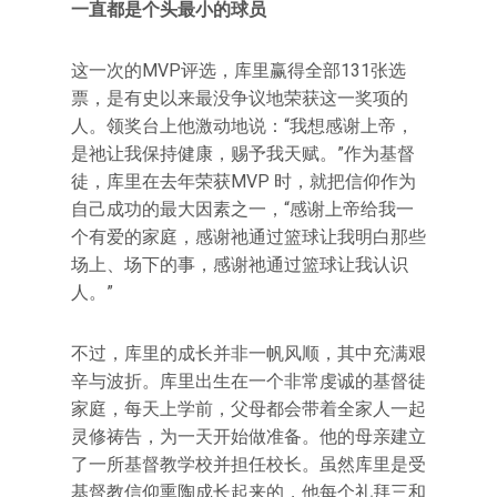
一直都是个头最小的球员
这一次的MVP评选，库里赢得全部131张选
票，是有史以来最没争议地荣获这一奖项的
人。领奖台上他激动地说：“我想感谢上帝，
是祂让我保持健康，赐予我天赋。”作为基督
徒，库里在去年荣获MVP 时，就把信仰作为
自己成功的最大因素之一，“感谢上帝给我一
个有爱的家庭，感谢祂通过篮球让我明白那些
场上、场下的事，感谢祂通过篮球让我认识
人。”
不过，库里的成长并非一帆风顺，其中充满艰
辛与波折。库里出生在一个非常虔诚的基督徒
家庭，每天上学前，父母都会带着全家人一起
灵修祷告，为一天开始做准备。他的母亲建立
了一所基督教学校并担任校长。虽然库里是受
基督教信仰熏陶成长起来的，他每个礼拜三和