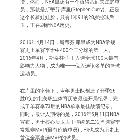
惜，然而，NBA里还有一个值得我们关注的球
员，那就是斯蒂芬·库里(Stephen·Curry)。正是
这个长着娃娃脸，只有1米91的28岁控球后
卫，正在刷新NBA历史。
2016年4月14日，斯蒂芬·库里成为NBA常规
赛史上单赛季命中400个三分球的第一人。
2016年4月，斯蒂芬·库里入选全球100大最有
影响力人物，成为唯一一位入选该名单的篮球
运动员。
在库里的率领下，今年勇士队创造了开季26
胜0负的北美职业体育历史最佳开局纪录，完
成了单赛季73胜的NBA单季最佳战绩纪录。
同时，最让人期待的是，2016年5月11日NBA
宣布，勇士核心后卫库里连续第二次当选赛季
常规赛MVP(最有价值球员)，他也成为历史上
首位全票当选MVP的球员。