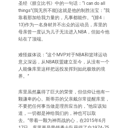
圣经《腓立比书》中的一句话：“I can do all
things”(我无所不能)这就是他的制胜法宝：“我
靠着那加给我力量的，凡事都能作。”(腓4：
13)作为一名身材并不出众的运动员，库里的
母亲曾一度认为儿子无法进入NBA，但如今他
站在了顶端。
难怪媒体说：“这个MVP对于NBA和篮球运动
意义深远，从NBA联盟建立至今，从没有一个
人能像库里这样把远投发挥到如此极致的境
界。”
库里虽然赢得了巨大的荣誉，但信仰让他有一
颗谦卑的心。斯蒂芬的父亲戴尔常提醒库里，
不要把任何事当做是理所应当的，“他应该知
道，一切都是神给我们的，神也可以取
去。”带着一颗为神而战的心，在2015年6月
17日，库里更是带领勇士队获得了自1974-75