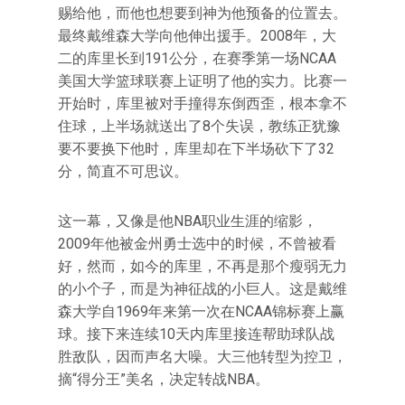
赐给他，而他也想要到神为他预备的位置去。
最终戴维森大学向他伸出援手。2008年，大
二的库里长到191公分，在赛季第一场NCAA
美国大学篮球联赛上证明了他的实力。比赛一
开始时，库里被对手撞得东倒西歪，根本拿不
住球，上半场就送出了8个失误，教练正犹豫
要不要换下他时，库里却在下半场砍下了32
分，简直不可思议。
这一幕，又像是他NBA职业生涯的缩影，
2009年他被金州勇士选中的时候，不曾被看
好，然而，如今的库里，不再是那个瘦弱无力
的小个子，而是为神征战的小巨人。这是戴维
森大学自1969年来第一次在NCAA锦标赛上赢
球。接下来连续10天内库里接连帮助球队战
胜敌队，因而声名大噪。大三他转型为控卫，
摘“得分王”美名，决定转战NBA。