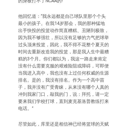
的身板打不了NCAA的!”
他回忆道：“我永远都是自己球队里那个个头
最小的孩子。在我14岁那会，我的那种猛地
出手快投的投篮动作简直糟糕、丑陋到极致，
因为我不够强壮，所以没有足够的力气把球举
过头顶来投篮，因此，我不得不花整个夏天的
时间去重新改造我的投篮，那是我人生中最糟
糕的3个月。你们都以为，我这一路走来肯定
没有什么需要克服的艰难险阻或障碍，可即便
当我进入高中，我也没有上过任何权威的生源
排名。是的，我没有排名。作为一个高中苗
子，我并没有广受青睐，从来没有哪个人真的
冲到我家门口，敲我的门，说：拜托，请一定
要来我们学校打球，直到麦克基洛普教练打来
电话。”
尽管如此，库里还是相信神已经将篮球的天赋