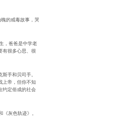
动魄的戒毒故事，哭
医生，爸爸是中学老
要有很多心思、很
克斯手和贝司手。
找上帝，但你不知
在约定俗成的社会
和《灰色轨迹》。