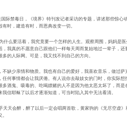
日是国际禁毒日，《境界》特刊发记者采访的专题，讲述那些惊心
毁有时，建造有时，而恩典改变一切。
想人为什么要活着，我究竟要一个怎样的人生。观察周围，妈妈是
活，我真的不愿意自己跟他们一样每天周而复始地过一辈子，还
很多的人际网。可是，我又找不到自己的方向。
，不缺少亲情和物质。我也有自己的爱好，我喜欢音乐，做过萨
，任何事情都会让我厌倦。有人说你去敲妓女的门时，你实际想
很多酒鬼、吸毒的、吃喝嫖赌的人不是因为他太恶太坏了，而是
来我信耶稣了以后才逐渐知道，可当时陷入其中无法看清。
几乎天天会醉，醉了以后一定会唱两首歌，黄家驹的《无尽空虚》
义。