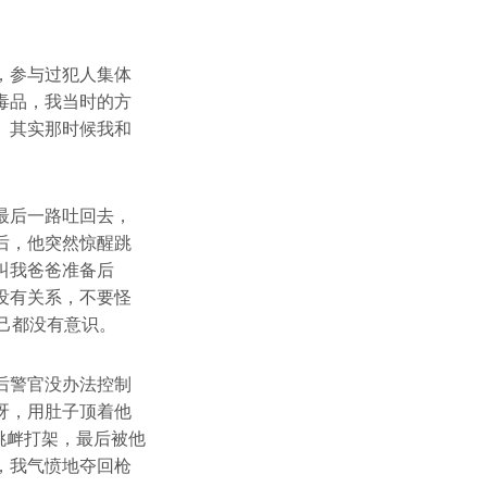
，参与过犯人集体
毒品，我当时的方
。其实那时候我和
最后一路吐回去，
后，他突然惊醒跳
叫我爸爸准备后
没有关系，不要怪
己都没有意识。
后警官没办法控制
呀，用肚子顶着他
挑衅打架，最后被他
，我气愤地夺回枪