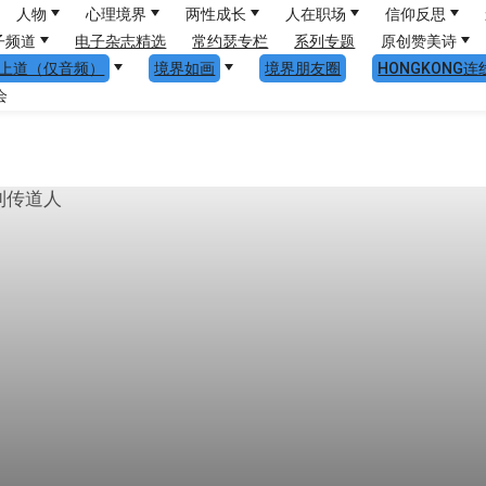
人物
心理境界
两性成长
人在职场
信仰反思
子频道
电子杂志精选
常约瑟专栏
系列专题
原创赞美诗
上道（仅音频）
境界如画
境界朋友圈
HONGKONG连
会