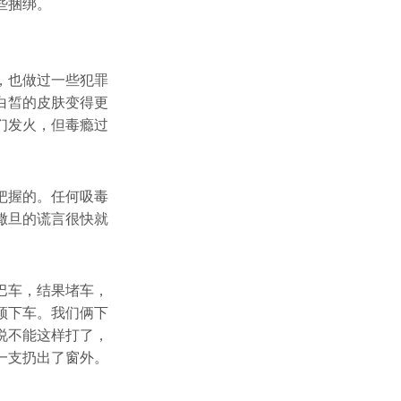
些捆绑。
，也做过一些犯罪
白皙的皮肤变得更
们发火，但毒瘾过
把握的。任何吸毒
撒旦的谎言很快就
巴车，结果堵车，
须下车。我们俩下
说不能这样打了，
一支扔出了窗外。