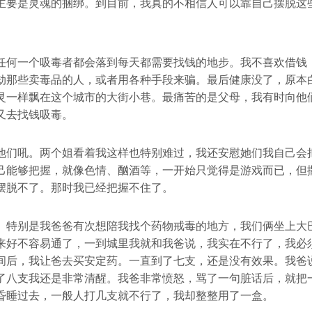
主要是灵魂的捆绑。到目前，我真的不相信人可以靠自己摆脱这
任何一个吸毒者都会落到每天都需要找钱的地步。我不喜欢借钱
劫那些卖毒品的人，或者用各种手段来骗。最后健康没了，原本
灵一样飘在这个城市的大街小巷。最痛苦的是父母，我有时向他
又去找钱吸毒。
他们吼。两个姐看着我这样也特别难过，我还安慰她们我自己会
己能够把握，就像色情、酗酒等，一开始只觉得是游戏而已，但
摆脱不了。那时我已经把握不住了。
。特别是我爸爸有次想陪我找个药物戒毒的地方，我们俩坐上大
来好不容易通了，一到城里我就和我爸说，我实在不行了，我必
间后，我让爸去买安定药。一直到了七支，还是没有效果。我爸
了八支我还是非常清醒。我爸非常愤怒，骂了一句脏话后，就把
昏睡过去，一般人打几支就不行了，我却整整用了一盒。