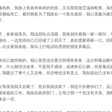
毒机构，我身上有各种各样的疤痕，又去医院做艾滋病检查。虽
经濒临死亡。看到我爸为了我跪在一个医生面前，我心里极为痛
了。
天，爸爸很高兴。我说想吃点汤圆，我爸就扶着我一家一家问，
感动，一边觉得自己已经戒了三四天了，真的需要再吸一口。回
，出去看我表姐。我马上打电话给昆明的朋友弄毒品。
靠自己能控制的。我心里想这次要怎样报答爸爸，这次和毒品断
样，什么都没法改变。不是我不感动，或者铁石心肠，但是毒品
，我吸过了整个人又后悔，但后悔也没有意义。我知道自己没有
父母发现我又在吸了。然后我就说算了，我也不折磨你们了。反
很体面的工作。我姐在政府部门，父母少我一个也没有关系。我
束这一切。