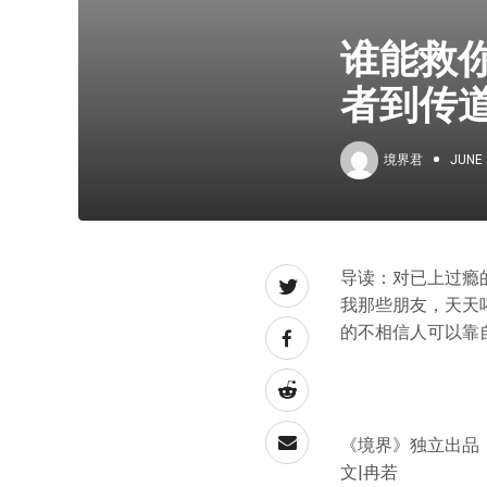
谁能救
者到传
境界君
JUNE 
导读：对已上过瘾
我那些朋友，天天
的不相信人可以靠
《境界》独立出品
文|冉若