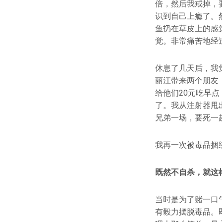
倍，然后我戒掉，
识到自己上瘾了。
鱼扔在草皮上的感
觉。非常痛苦地经
休息了几天后，我
丽江带来两个朋友
给他们20元吃早
了。我从注射器甩
兄弟一场，要死一
我再一次被毒品捆
既然不自杀，就这
当时是为了赌一口
有毅力摆脱毒品。