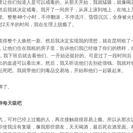
要让你们知道人是可以戒毒的。从那天开始，我就猛吸，就像喝
然后我就决定戒毒。我开了一间房子，从床上滚到地上，在地上
觉。整整48个小时，不停翻滚，不停流汗、昏昏沉沉，全身被火
过2天半的时间，我在生理上脱瘾了。
觉得整个人焕然一新。然后我决定实现我的理想，就在昆明租了
，让他们住在我租的房子里，告诉他们我已经做了你们的榜样，
点，我下班后就去看他们。一开始还挺好的。可是过了一段时间后
出的血迹可以看出来。然后，我又听说他们去别处借钱。我就对
起死吧。我就带他们到毒品交易地，开始和他们一起吸起来。
绑了。
样每天吸吧
气，可对已经上过瘾的人，再次接触就很容易上瘾。所以从那次
即使我没有复吸，像我那些朋友，天天喝酒，最后死在酒里面。