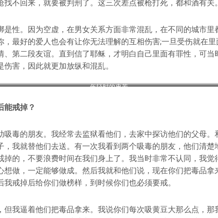
枪找不回来，就要被判刑了。这三次差点被枪打死，都和酒有关
绑是性。因为空虚，在男女关系方面非常混乱，在不同的城市里
你，最好的爱人也会有让你无法理解的互相伤害;一旦受伤就在里
情、第二段友谊。直到信了耶稣，才明白自己里面有罪性，可当
是伤害，因此就更加放纵和混乱。
年轻时的冉若
后能戒掉？
助吸毒的朋友。我经常去监狱看他们，去家中探访他们的父母。
子，我就替他们去送。有一次我看到两个吸毒的朋友，他们清楚
戒掉的，不要浪费时间在我们身上了。我当时非常不认同，我觉
心想做，一定能够做成。然后我就和他们说，现在你们把毒品拿
后我戒掉后给你们做榜样，到时候你们也必须要戒。
，但我逼着他们把毒品拿来。我说你们每次吸黄豆大那么点，那