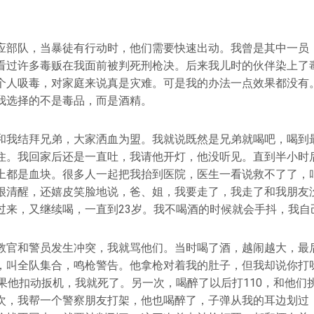
应部队，当暴徒有行动时，他们需要快速出动。我曾是其中一员
看过许多毒贩在我面前被判死刑枪决。后来我儿时的伙伴染上了
个人吸毒，对家庭来说真是灾难。可是我的办法一点效果都没有
我选择的不是毒品，而是酒精。
和我结拜兄弟，大家洒血为盟。我就说既然是兄弟就喝吧，喝到
住。我回家后还是一直吐，我请他开灯，他没听见。直到半小时
上都是血块。很多人一起把我抬到医院，医生一看说救不了了，
很清醒，还嬉皮笑脸地说，爸、姐，我要走了，我走了和我朋友
过来，又继续喝，一直到23岁。我不喝酒的时候就会手抖，我自
教官和警员发生冲突，我就骂他们。当时喝了酒，越闹越大，最
，叫全队集合，鸣枪警告。他拿枪对着我的肚子，但我却说你打
如果他扣动扳机，我就死了。另一次，喝醉了以后打110，和他们
次，我帮一个警察朋友打架，他也喝醉了，子弹从我的耳边划过