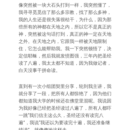
像突然被一块大石头打到一样，我突然懂了，
我寻寻觅觅信了那么多宗教，找了那么多神，
我的人生还是很失落很枯干，为什么，因为那
些所有的神都在天地之内，所以它不是真正的
神，突然被这句话打到，真正的神一定在天地
之外。在天地之内，它跟我一样被天地限制
住，它怎么能帮助我。我一下突然顿悟了，决
定信耶稣，然后我就发愤图强，三年内把圣经
读了八遍，我太太都不知道，因为我做记者，
白天没事干拼命读。
直到有一次小组团契里分享，轮到我主讲，我
就分享了一段，把所有人都惊艳了，因为他们
都知道我大学的时候还在佛堂里混呢。我说因
为我好像已经把圣经读过八遍了，所有人都吓
一跳“我们信主这么久，圣经还没有读完八
遍”，我说“我还以为要读完十遍，我还准备继
续读”，就傻傻地这样走。