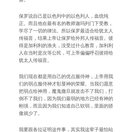
保罗说自己是以色列中的以色列人，血统纯
正。而且他在最有名的教师迦玛列门下受教，
学尽了一切的律法。所以保罗最适合给犹太人
传福音，结果上帝让保罗给外邦人传福音。彼
得是加利利的渔夫，没受过什么教育，加利利
人在当时是次等公民，可上帝偏偏呼召彼得给
犹太人传福音。
我们现在都是用自己的优点服侍神，上帝用我
们的弱点服侍神才彰显神的荣耀。当我们愿意
把弱点给神用，魔鬼撒旦就攻击不了我们，打
倒不了我们，因为我们最弱的地方已经有神的
刚强，而且因为我们知道自己软弱，里面的骄
傲就少了。
我要跟各位证明这件事，其实我这辈子最怕站