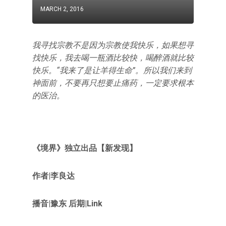
MARCH 2, 2016
我寻找宗教不是因为宗教使我快乐，如果想寻
找快乐，我去喝一瓶酒比较快，喝醉酒就比较
快乐。“我来了是让羊得生命”。所以我们来到
神面前，不要再只想要止痛药，一定要求根本
的医治。
《境界》独立出品【新发现】
作者|李良达
播音|豫东 后期|Link