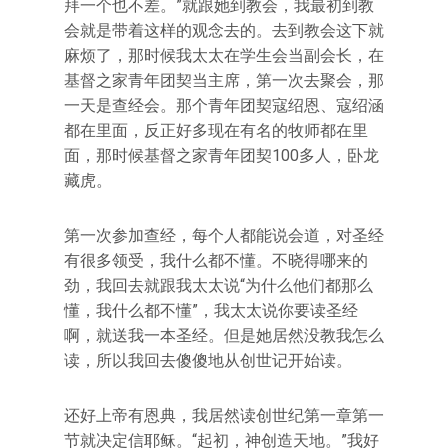
拜一个也不差。”就跟她到教会，我最初到教
会就是带着这样的观念去的。去到教会这下就
麻烦了，那时候我太太在学生会当副会长，在
基督之家青年团契当主席，第一次去聚会，那
一天是查经会。那个青年团契寇绍恩、寇绍涵
都在里面，反正好多现在有名的牧师都在里
面，那时候基督之家青年团契100多人，卧龙
藏虎。
第一次参加查经，每个人都能说会道，对圣经
有很多领受，我什么都不懂。不晓得哪来的
劲，我回去就跟我太太说“为什么他们都那么
懂，我什么都不懂”，我太太说你要读圣经
啊，就送我一本圣经。但是她居然没教我怎么
读，所以我回去傻傻地从创世记开始读。
还好上帝有恩典，我居然读创世纪第一章第一
节就决定信耶稣。“起初，神创造天地。”我好