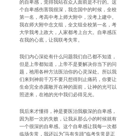
的自卑感，觉得我站在众人面前是不行的。这
个自卑感伤害我很深，我念国中的时候，全校
第一名，考高中考上师大附中，没考上建中。
我在师大附中念文组，全文组全校第一名，考
大学我考上政大，人家都考上台大。自卑感压
在我的心底，让我联考失常。
我们内心深处有什么问题我们自己都不知道，
但是上帝都知道，上帝不是要解决你当下的问
题，祂用各种方法医治你的心灵深处。所以我
们来到神前千万不要只想得到止痛药，你要让
生命完全赤露敞开在神的面前，让神的光可以
照进来，在祂的光中我们必得见光。
我后来才懂得，神是要医治我极深的自卑感，
因为那一次的失败，让我从那么小的时候就有
一个很深的自卑感。这个自卑感让我每一次都
临场失常，我还以为“马有失蹄”临考失常是正