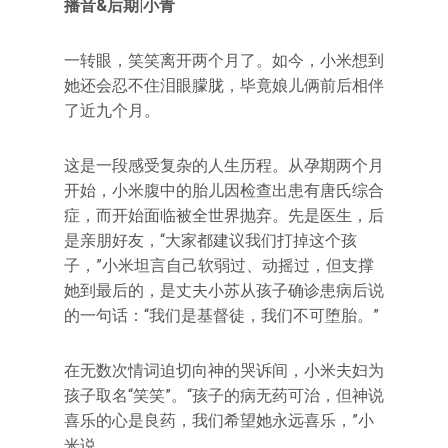
播音&后期|小青
一转眼，笑笑离开两个月了。如今，小米想到
她还会忍不住泪眼朦胧，毕竟娘儿俩前后相伴
了近九个月。
这是一段感受复杂的人生历程。从孕期两个月
开始，小米腹中的胎儿因检查出患有唐氏综合
症，而开始面临被全世界抛弃。先是医生，后
是亲朋好友，“大家都建议我们打掉这个孩
子，”小米坦言自己软弱过、动摇过，但支撑
她到最后的，是丈夫小苏从孩子确诊患病后说
的一句话：“我们是基督徒，我们不可堕胎。”
在无数次情词迫切向神的哭诉间，小米夫妇为
孩子取名“笑笑”。“孩子的病无药可治，但神说
喜乐的心是良药，我们希望她永远喜乐，”小
米说。