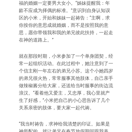
福的婚姻一定要男大女小。“姊妹提醒我：年
龄不应成为择偶的标准。”意识到自身认知误
区的小米，开始和姊妹一起祷告：“主啊，求
你按你的意思成就婚姻，而不是按照我的意
思，愿你带领我和我的弟兄彼此扶持，一起走
在神的道路上。”
就在那段时期，小米参加了一个单身团契，经
常一起组织活动。在此过程中，她注意到了一
个信主刚一年左右的弟兄小苏。这个小她四岁
的弟兄很火热，常常服事其他肢体，自己亲手
做辣椒酱分给大家，还送给当时服事的街边流
浪汉。“看着他又爱主，又忠厚，我心里就产
生了好感，”小米把自己的小心思告诉了几个
关系亲密的肢体，要大家一起代祷。
“我当时祷告，求神给我清楚的印证。如果是
神所配的，就让弟兄在春节放假期间跟我表