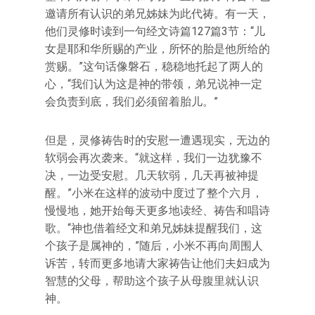
邀请所有认识的弟兄姊妹为此代祷。有一天，
他们灵修时读到一句经文诗篇127篇3节：“儿
女是耶和华所赐的产业，所怀的胎是他所给的
赏赐。”这句话像磐石，稳稳地托起了两人的
心，“我们认为这是神的带领，弟兄说神一定
会负责到底，我们必须留着胎儿。”
但是，灵修祷告时的安慰一遭遇现实，无边的
软弱会再次袭来。“就这样，我们一边犹豫不
决，一边受安慰。几天软弱，几天再被神提
醒。”小米在这样的波动中度过了整个六月，
慢慢地，她开始每天更多地读经、祷告和唱诗
歌。“神也借着经文和弟兄姊妹提醒我们，这
个孩子是属神的，”随后，小米不再向周围人
诉苦，转而更多地请大家祷告让他们夫妇成为
智慧的父母，帮助这个孩子从母腹里就认识
神。