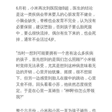
6月初，小米再次到医院做B超，医生的结论
是这一类疾病会带来婴儿的心脏发育不健全，
小脑会缺失，脊椎也会发育不完全，认为没有
必要保留，建议堕胎，否则孩子要么胎死腹
中，要么很快流掉。偶尔有生下来的，也会死
掉，通常不会活过4岁。
“当时一想到可能要拥有一个患有这么多疾病
的孩子，首先想到的是我们怎么照顾?”小米顿
时觉得无法承受，尤其是想到这种病意味着无
边的开销，心里开始犹豫、摇摆，很不想留
下。但另一边感受到胎儿在腹中的跳动，心里
又舍不得。回头看看小苏，他依然态度很坚
定。于是在心里一直祷告：“神啊!你怎么带领
我?”
整个六月份，小米和小苏一直为孩子祷告，也