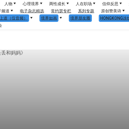
人物
心理境界
两性成长
人在职场
信仰反思
子频道
电子杂志精选
常约瑟专栏
系列专题
原创赞美诗
上道（仅音频）
境界如画
境界朋友圈
HONGKONG连
会