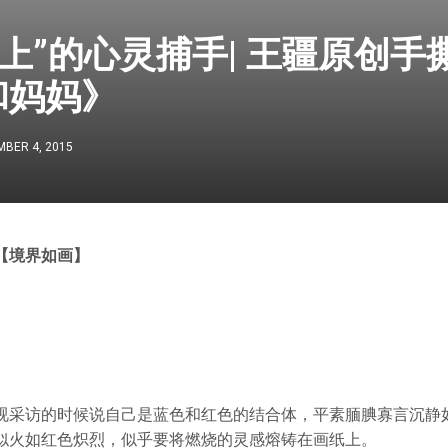
上”的心灵捕手| 王疆原创手
和妈妈》
BER 4, 2015
【境界如画】
视采访的时候说自己是蓝色和红色的结合体，平素腼腆寡言沉静
似火如红色炽烈，似乎要将燃烧的灵感熔铸在画纸上。