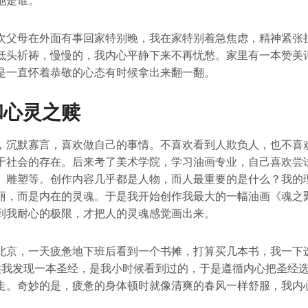
祂是谁。
次父母在外面有事回家特别晚，我在家特别着急焦虑，精神紧张
低头祈祷，慢慢的，我内心平静下来不再忧愁。家里有一本赞美
是一直怀着恭敬的心态有时候拿出来翻一翻。
和心灵之赎
，沉默寡言，喜欢做自己的事情。不喜欢看到人欺负人，也不喜
于社会的存在。后来考了美术学院，学习油画专业，自己喜欢尝
、雕塑等。创作内容几乎都是人物，而人最重要的是什么？我的
丽，而是内在的灵魂。于是我开始创作我最大的一幅油画《魂之
到我耐心的极限，才把人的灵魂感觉画出来。
北京，一天疲惫地下班后看到一个书摊，打算买几本书，我一下
候我发现一本圣经，是我小时候看到过的，于是遵循内心把圣经
走。奇妙的是，疲惫的身体顿时就像清爽的春风一样舒服，我内