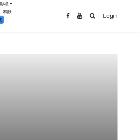
影视
奉献
Login
线