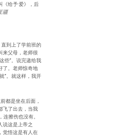
《给予·爱》，后
王疆
。直到上了学前班的
叫来父母，老师很
这些”。说完递给我
好了。老师惊奇地
就”。就这样，我开
以前都是坐在后面，
都飞了出去，当我
，连擦伤也没有。
人说这是上帝之
，觉悟这是有人在