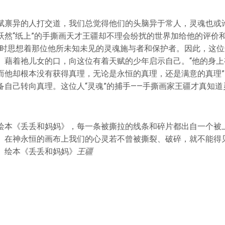
赋禀异的人打交道，我们总觉得他们的头脑异于常人，灵魂也或
跃然“纸上”的手撕画天才王疆却不理会纷扰的世界加给他的评价和
之时思想着那位他所未知未见的灵魂施与者和保护者。因此，这
、藉着祂儿女的口，向这位有着天赋的少年启示自己。“他的身上
而他却根本没有获得真理，无论是永恒的真理，还是满意的真理
备自己转向真理。这位人“灵魂”的捕手——手撕画家王疆才真知
绘本《丢丢和妈妈》，每一条被撕拉的线条和碎片都出自一个被
。在神永恒的画布上我们的心灵若不曾被撕裂、破碎，就不能得
。绘本《丢丢和妈妈》
王疆