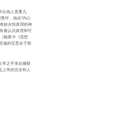
许比他人贵重几
赞许，他在“内心
位奇妙永恒真理的神
有着认识真理和可
”（帕斯卡《思想
道灵魂的宝贵在于那
上帝之手亲自捕获
见上帝的完全和人