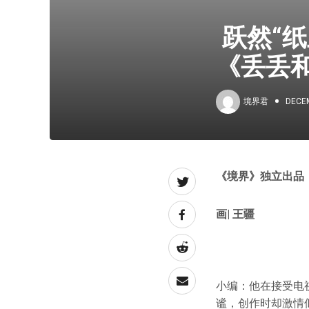
跃然“纸
《丢丢
境界君
DECEM
《境界》独立出品
画| 王疆
小编：他在接受电
谧，创作时却激情