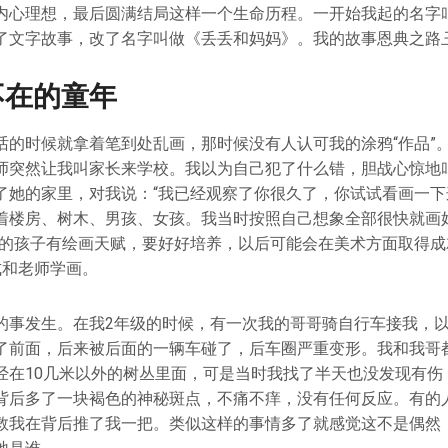
内心理想，最后圆满结局这样一个生命历程。一开始我起的名字叫
了文字故事，改了名字叫做《丢丢和妈妈》。我的故事恩典之路
不在的童年
话的时候就拿着笔到处乱画，那时候没有人认可我的涂鸦“作品”
师突然让我叫家长来学校。我以为自己犯了什么错，胆战心惊地
了她的家里，对我说：“我已经观察了你很久了，你试试看画一下
着楼房、树木、男孩、女孩。我当时按照自己想象全部很快就画
们的孩子有绘画天赋，要好好培养，以后可能会在美术方面取得成
式和老师学画。
的事发生。在我2年级的时候，有一次我的哥哥骑自行车接我，
了前面，后来被后面的一辆车碰了，后车圈严重变形。我和我哥
经在10几米以外的树丛里面，可是当时我找了半天也没发现有伤
背后多了一块褐色的神秘斑点，不痛不痒，没有任何反应。有的
救我在背后推了我一把。类似这样的事情多了就感觉这不是偶然