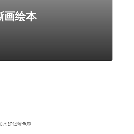
撕画绘本
如水好似蓝色静