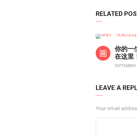
RELATED PO
境界如画
你的一
在这里
SEPTEMBER 
LEAVE A REP
Your email address