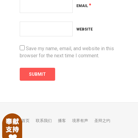
*
EMAIL
WEBSITE
Save my name, email, and website in this
browser for the next time I comment.
首页
联系我们
播客
境界有声
圣辩之约