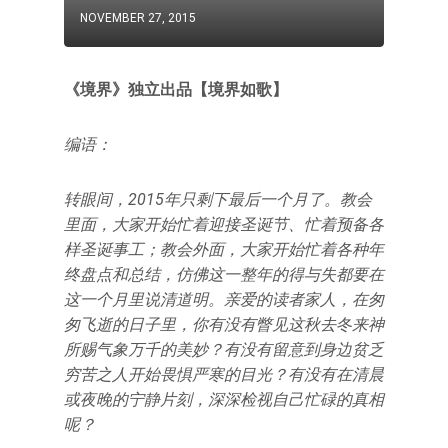
NOVEMBER 27, 2015
《境界》独立出品【境界如歌】
编语：
转眼间，2015年只剩下最后一个月了。教会
里面，大家开始忙着迎接圣诞节、忙着预备各
样圣诞事工；教会外面，大家开始忙着各种年
终盘点和总结，仿佛这一整年的得与失都要在
这一个月里说清道明。
亲爱的读者家人，在匆
匆飞逝的日子里，你有没有瞥见这秋去冬来神
所赐气象万千的美妙？有没有留意到身边贫乏
穷苦之人开始畏惧严寒的目光？有没有在清晨
或夜晚的宁静片刻，深深检视自己忙碌的真相
呢？