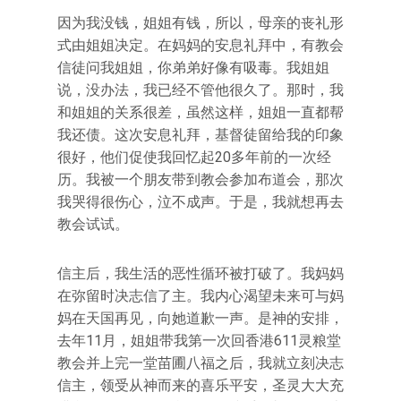
因为我没钱，姐姐有钱，所以，母亲的丧礼形
式由姐姐决定。在妈妈的安息礼拜中，有教会
信徒问我姐姐，你弟弟好像有吸毒。我姐姐
说，没办法，我已经不管他很久了。那时，我
和姐姐的关系很差，虽然这样，姐姐一直都帮
我还债。这次安息礼拜，基督徒留给我的印象
很好，他们促使我回忆起20多年前的一次经
历。我被一个朋友带到教会参加布道会，那次
我哭得很伤心，泣不成声。于是，我就想再去
教会试试。
信主后，我生活的恶性循环被打破了。我妈妈
在弥留时决志信了主。我内心渴望未来可与妈
妈在天国再见，向她道歉一声。是神的安排，
去年11月，姐姐带我第一次回香港611灵粮堂
教会并上完一堂苗圃八福之后，我就立刻决志
信主，领受从神而来的喜乐平安，圣灵大大充