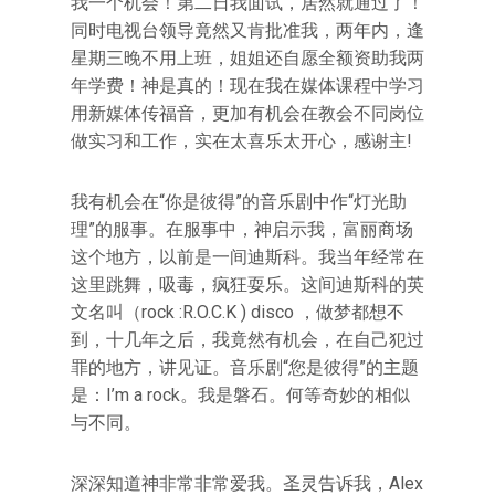
我一个机会！第二日我面试，居然就通过了！
同时电视台领导竟然又肯批准我，两年内，逢
星期三晚不用上班，姐姐还自愿全额资助我两
年学费！神是真的！现在我在媒体课程中学习
用新媒体传福音，更加有机会在教会不同岗位
做实习和工作，实在太喜乐太开心，感谢主!
我有机会在“你是彼得”的音乐剧中作“灯光助
理”的服事。在服事中，神启示我，富丽商场
这个地方，以前是一间迪斯科。我当年经常在
这里跳舞，吸毒，疯狂耍乐。这间迪斯科的英
文名叫（rock :R.O.C.K ) disco ，做梦都想不
到，十几年之后，我竟然有机会，在自己犯过
罪的地方，讲见证。音乐剧“您是彼得”的主题
是：I’m a rock。我是磐石。何等奇妙的相似
与不同。
深深知道神非常非常爱我。圣灵告诉我，Alex