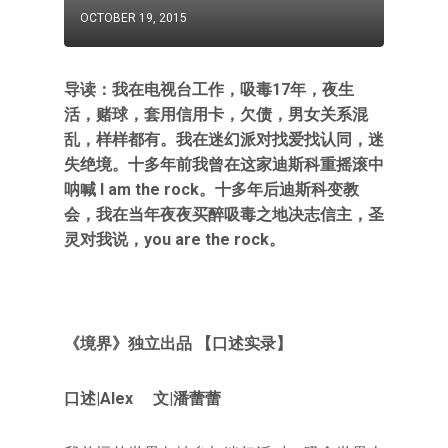
OCTOBER 19, 2015
导读：我在电视台工作，吸毒17年，夜生
活，赌球，套用信用卡，欠债，男女关系混
乱，样样都有。我在迷幻派对找爱找认同，迷
失绝境。十多年前我曾在这家迪斯科重摇滚中
呐喊 I am the rock。十多年后迪斯科变教
会，我在当年夜夜买醉吸毒之地决志信主，圣
灵对我说，you are the rock。
《境界》独立出品 【口述实录】
口述|Alex 文|潘蕾蕾