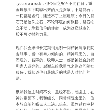
, you are a rock，但今日之磐石不同往日，重
金属氛围下呐喊出来的只是摇滚，不是磐石，
一切都是虚幻，建造不了上层建筑；今日的磐
石乃是信仰之石，不论环境如何飘摇，磐石屹
立不动，承载信仰的使命，成为这座城市的一
股不可动摇的力量。
现在我会跟组长定期到元朗一间精神病康复院
舍服事，当中有暴力倾向的、精神病患的、自
闭症的、智障的、吸毒人士，都是被社会忽视
和家人遗弃的。感谢主给我勇气来到这间院社
服侍，我知道他们最缺乏的就是人对他们的
爱。
纵然我信主时间不长，圣经不熟，感谢主，在
神的带领下，我和组长一同带领院舍里的一位
本想自杀的吸毒人士决志信主。虽然过程中起