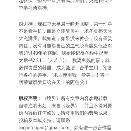
起伏伏，但神一直没有离弃我们，更是在低谷
中学习倚靠神。
感谢神，现在每天早晨一睁开眼睛，第一件事
不是看手机，而是立即赞美神，求圣灵整天大
大充满我。我知道，如果没来教会，没有圣灵
内住，没有可能靠自己的血气脱离魔鬼仇敌对
我超过40年的辖制。我始终记得圣经中提摩
太后书2:21： “人若自洁，脱离卑贱的事，就
必作贵重的器皿，成为圣洁，合乎主用，预备
行各样的善事。”求主使用我！赞美主！将一
切荣耀颂赞归给在天上的阿爸父！
版权声明：
《境界》所有文章内容欢迎转载，
但请注明出处，来自《境界》，并且不得对原
始内容做任何修改，请尊重我们的劳动成果。
投稿及奉献支持，请联系
jingjietougao@gmail.com
。如有进一步合作需