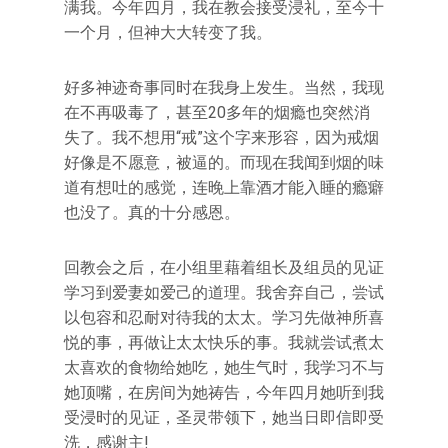
满我。今年四月，我在教会接受浸礼，至今十
一个月，但神大大转变了我。
好多神迹奇事同时在我身上发生。当然，我现
在不再吸毒了，甚至20多年的烟瘾也突然消
失了。我不想用“戒”这个字来形容，因为戒烟
好像是不愿意，被逼的。而现在我闻到烟的味
道有想吐的感觉，连晚上靠酒才能入睡的瘾癖
也没了。真的十分感恩。
回教会之后，在小组里藉着组长及组员的见证
学习到爱妻如爱己的道理。我舍弃自己，尝试
以包容和忍耐对待我的太太。学习先做神所喜
悦的事，再做让太太快乐的事。我就尝试煮太
太喜欢的食物给她吃，她生气时，我学习不与
她顶嘴，在房间为她祷告，今年四月她听到我
受浸时的见证，圣灵带领下，她当日即信即受
洗，感谢主!