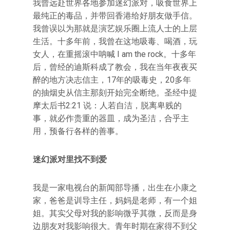
我曾远赴世界各地参加迷幻派对，吸食世界上
最纯正的毒品，并带回香港给好朋友做手信。
我曾误以为那就是演艺娱乐圈上流人士的上层
生活。十多年前，我曾在这地吸毒、喝酒，玩
女人，在重摇滚中呐喊 I am the rock。十多年
后，曾经的迪斯科成了教会，我在当年夜夜买
醉的地方决志信主，17年的吸毒史，20多年
的抽烟史从信主那刻开始完全断绝。圣经中提
摩太后书2:21 说：人若自洁，脱离卑贱的
事，就必作贵重的器皿，成为圣洁，合乎主
用，预备行各样的善事。
迷幻派对里找不到爱
我是一家电视台的新闻部导播，出生在小康之
家，爸爸是训导主任，妈妈是老师，有一个姐
姐。其实父母对我的影响微乎其微，反而是身
边朋友对我影响很大。青年时期在家得不到父