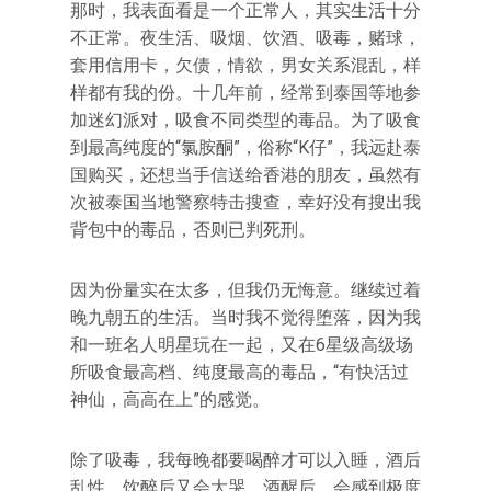
那时，我表面看是一个正常人，其实生活十分
不正常。夜生活、吸烟、饮酒、吸毒，赌球，
套用信用卡，欠债，情欲，男女关系混乱，样
样都有我的份。十几年前，经常到泰国等地参
加迷幻派对，吸食不同类型的毒品。为了吸食
到最高纯度的“氯胺酮”，俗称“K仔”，我远赴泰
国购买，还想当手信送给香港的朋友，虽然有
次被泰国当地警察特击搜查，幸好没有搜出我
背包中的毒品，否则已判死刑。
因为份量实在太多，但我仍无悔意。继续过着
晚九朝五的生活。当时我不觉得堕落，因为我
和一班名人明星玩在一起，又在6星级高级场
所吸食最高档、纯度最高的毒品，“有快活过
神仙，高高在上”的感觉。
除了吸毒，我每晚都要喝醉才可以入睡，酒后
乱性，饮醉后又会大哭。酒醒后，会感到极度