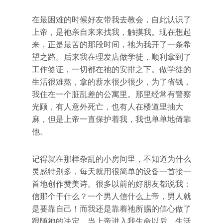
在最困难的时候好友带我去教会，自此认识了
上帝，是祂亲自来来找我，触摸我。现在想起
来，正是最苦的那段时间，祂为我开了一条希
望之路。后来我在理发店做学徒，顺利拿到了
工作签证，一切都在祂的安排之下。做学徒的
生活很难熬，拿的薪水很少很少，为了省钱，
我住在一个脏乱差的公寓里。那里经常有警察
光顾，有人意外死亡，也有人在楼道里抽大
麻，但是上帝一直保护着我，我也单单地倚靠
他。
记得就在那样杂乱的小房间里，不知道为什么
灵感特别多，每天就用很简单的设备一首接一
首地创作赞美诗。很多以前的好朋友都说我：
信那个干什么？一个男人信什么上帝，男人就
是要靠自己！而我还是靠着祂所赐的信心做了
跟随祂的决定。当上帝进入我生命以后，生活