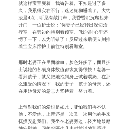
就这样宝宝哭着，我祷告着。不知是过了多
久，我累得实在不行，迷迷糊糊睡着了。大约
凌晨4点，听见有敲门声，我昏昏沉沉爬起来
开门，一位护士说：“你妻子已经转出深切治
疗室，在旁边的特别看顾室。”我当时心里还
愣了一下，以为听错了！反应过来后便立刻推
着宝宝床跟护士前往特别看顾室。
那时老婆正在里面输血，脸色好多了，而且护
士说她的各项身体数值都恢复得很快！老婆一
看到孩子，就又把她抱到身上试着喂奶。在那
么难受的情况下，我的妻子，孩子的母亲，还
在用她母爱的意志力坚持着，努力着。
上帝对我们的爱也是如此，哪怕我们再不认
他，不爱他，上帝还是一次又一次用他的手来
抚摸安慰我们。我坐在老婆旁边，轻声地鼓励
她安慰她，回想起医生几小时前说的那番话，