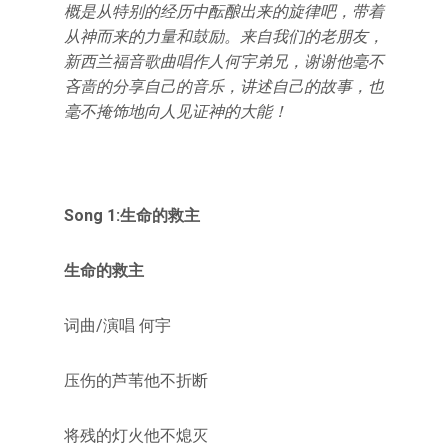
概是从特别的经历中酝酿出来的旋律吧，带着
从神而来的力量和鼓励。来自我们的老朋友，
新西兰福音歌曲唱作人何宇弟兄，谢谢他毫不
吝啬的分享自己的音乐，讲述自己的故事，也
毫不掩饰地向人见证神的大能！
Song 1:生命的救主
生命的救主
词曲/演唱 何宇
压伤的芦苇他不折断
将残的灯火他不熄灭