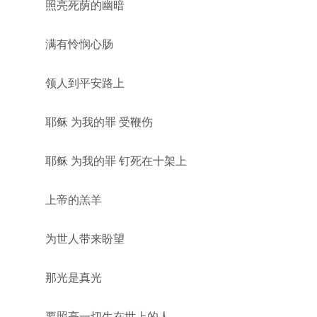
照亮死荫的幽暗
满有怜悯心肠
领人到平安路上
耶稣 为我的罪 受鞭伤
耶稣 为我的罪 钉死在十架上
上帝的羔羊
为世人带来盼望
那光是真光
要照亮一切生在世上的人