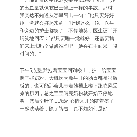
了。临走前医生说老婆要在ICU呆上几天，她
的出血量就像被巴士撞上一样的事故。那时，
我突然不知道从哪里冒出一句：“她只要好好
睡一觉就会好起来的！”听我这么一说，医生
和旁边的护士都笑了，不停地笑，医生还半开
玩笑地回应：“都只要睡一觉就好，还需要我
们来上班吗？做点准备吧，她会在里面呆一段
时间的。”
下午5点整,我抱着宝宝回到楼上，护士给宝宝
喂了些奶粉。大概因为新生儿的肠胃都是很敏
感的，也可能那会儿带着她楼上楼下跑吹风受
凉的原因，总之宝宝喝完奶粉就开始不停地
哭，然后全吐了……我的心情又开始随着孩子
一起波动着，除了祷告，真不知如何是好！