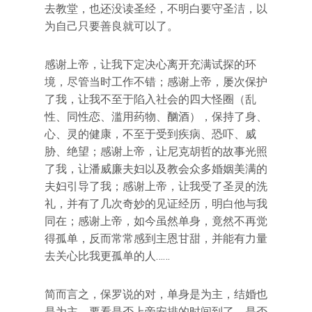
去教堂，也还没读圣经，不明白要守圣洁，以
为自己只要善良就可以了。
感谢上帝，让我下定决心离开充满试探的环
境，尽管当时工作不错；感谢上帝，屡次保护
了我，让我不至于陷入社会的四大怪圈（乱
性、同性恋、滥用药物、酗酒），保持了身、
心、灵的健康，不至于受到疾病、恐吓、威
胁、绝望；感谢上帝，让尼克胡哲的故事光照
了我，让潘威廉夫妇以及教会众多婚姻美满的
夫妇引导了我；感谢上帝，让我受了圣灵的洗
礼，并有了几次奇妙的见证经历，明白他与我
同在；感谢上帝，如今虽然单身，竟然不再觉
得孤单，反而常常感到主恩甘甜，并能有力量
去关心比我更孤单的人……
简而言之，保罗说的对，单身是为主，结婚也
是为主，要看是否上帝安排的时间到了，是否