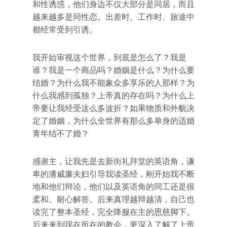
和性诱惑，他们身边不仅大部分是同居，而且
越来越多是同性恋。出差时、工作时、旅途中
都经常受到引诱。
我开始审视这个世界，到底是怎么了？我是
谁？我是一个商品吗？婚姻是什么？为什么要
结婚？为什么我不能象众多享乐的人那样？为
什么我感到孤独？上帝真的存在吗？为什么上
帝要让我经受这么多波折？如果物质和外貌决
定了婚姻，为什么全世界有那么多单身的适婚
青年结不了婚？
感谢主，让我先是去新街礼拜堂的英语角，谦
卑的潘威廉夫妇引导我读圣经，刚开始我不断
地和他们辩论，他们以及英语角的同工还是很
柔和、耐心解答。后来真理越辩越清，自己也
读完了整本圣经，完全降服在主的恩慈脚下。
后来来到现在所在的教会，更深入了解了上帝