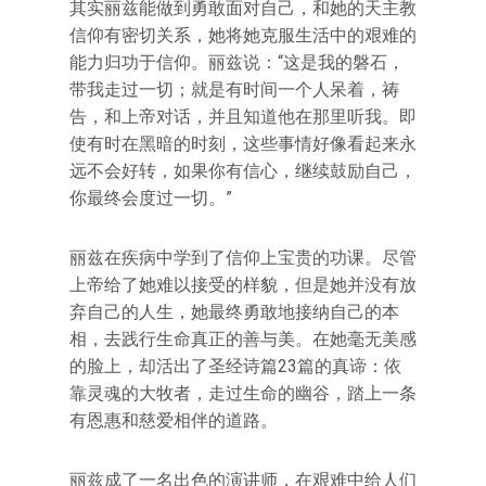
其实丽兹能做到勇敢面对自己，和她的天主教
信仰有密切关系，她将她克服生活中的艰难的
能力归功于信仰。丽兹说：“这是我的磐石，
带我走过一切；就是有时间一个人呆着，祷
告，和上帝对话，并且知道他在那里听我。即
使有时在黑暗的时刻，这些事情好像看起来永
远不会好转，如果你有信心，继续鼓励自己，
你最终会度过一切。”
丽兹在疾病中学到了信仰上宝贵的功课。尽管
上帝给了她难以接受的样貌，但是她并没有放
弃自己的人生，她最终勇敢地接纳自己的本
相，去践行生命真正的善与美。在她毫无美感
的脸上，却活出了圣经诗篇23篇的真谛：依
靠灵魂的大牧者，走过生命的幽谷，踏上一条
有恩惠和慈爱相伴的道路。
丽兹成了一名出色的演讲师，在艰难中给人们