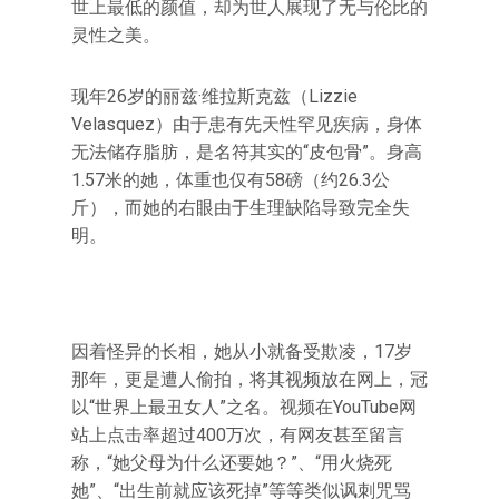
世上最低的颜值，却为世人展现了无与伦比的
灵性之美。
现年26岁的丽兹·维拉斯克兹（Lizzie
Velasquez）由于患有先天性罕见疾病，身体
无法储存脂肪，是名符其实的“皮包骨”。身高
1.57米的她，体重也仅有58磅（约26.3公
斤），而她的右眼由于生理缺陷导致完全失
明。
因着怪异的长相，她从小就备受欺凌，17岁
那年，更是遭人偷拍，将其视频放在网上，冠
以“世界上最丑女人”之名。视频在YouTube网
站上点击率超过400万次，有网友甚至留言
称，“她父母为什么还要她？”、“用火烧死
她”、“出生前就应该死掉”等等类似讽刺咒骂