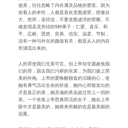
值美，往往忽略了内在属灵品格的塑造。因为
按着人的本性，人都是喜欢贪图虚荣，骄傲自
大。然而，圣经说，不要贪图虚浮的荣耀。不
难发现圣灵所结的9种果子：仁爱、喜乐、和
平、忍耐、恩慈、良善、信实、温柔、节制，
没有一种与外在的颜值有关，都是从人的内在
所涌流出来的。
人的罪使我们无美可言。但上帝却甘愿赦免我
们的罪，脱去我们污秽的衣裳，为我们披上荣
美的外袍。上帝的爱唤醒丽兹的沉睡的心，使
她有勇气活出生命的价值，她内心所散发出的
才是真正的美，她灵魂的美远超过世上一切的
美。一个依靠上帝恩典而活的女子，她在上帝
眼中才是最美的，她将来所戴的也是最美丽的
冠冕。