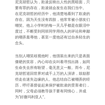
尼克胡哲认为，欺凌反映出人性的黑暗面，只
要有罪的存在，欺凌就会发生在我们当中。
在尼克胡哲的经历中，他清楚地看到了欺凌的
存在。因为天生没有四肢，他常常被小朋友们
嘲笑。他上小学时的每一天几乎都是在眼泪中
度过，不断受到同班同学用伤人的评论和卑鄙
的嘲弄羞辱他，甚至一度他还有过自杀轻生的
念头。
当别人嘲笑歧视他时，他强装出来的只是表面
僵硬的笑容，内心却在尖叫着寻找出路，如同
生命失去所有盼望，毫无意义一般。而今，尼
克胡哲巡回世界对成千上万的人演讲，鼓励那
些走在迷失边缘的人。他总结自己被嘲弄的经
历，呼吁基督徒起来保护被欺凌的受害者们，
同时，父母必须教导孩子要有同情心，并成
为“好撒玛利亚人”。