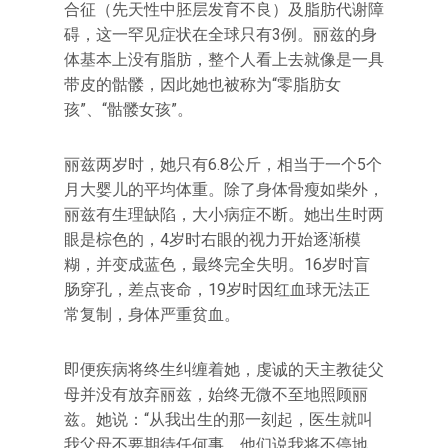
合征（先天性中胚层发育不良）及脂肪代谢障
碍，这一罕见症状在全球只有3例。丽兹的身
体基本上没有脂肪，整个人看上去就像是一具
带皮的骷髅，因此她也被称为“零脂肪女
孩”、“骷髅女孩”。
丽兹两岁时，她只有6.8公斤，相当于一个5个
月大婴儿的平均体重。除了身体骨瘦如柴外，
丽兹有生理缺陷，大小病症不断。她出生时两
眼是棕色的，4岁时右眼的视力开始逐渐模
糊，并变成蓝色，最终完全失明。16岁时盲
肠穿孔，差点丧命，19岁时因红血球无法正
常复制，身体严重贫血。
即便疾病将终生纠缠着她，虔诚的天主教徒父
母并没有放弃丽兹，始终无微不至地照顾丽
兹。她说：“从我出生的那一刻起，医生就叫
我父母不要期待任何事。他们说我将不停地