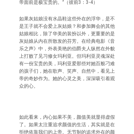
帝面前是极宝贵的。”（彼前3：3-4）
如果灰姑娘没有水晶鞋这些外在的浮华，是不
是王子就不会爱上灰姑娘？和参加舞会的其他
姑娘相比，除了华美的装扮以外，更重要的是
灰姑娘从内在所散发的芬芳。在经典电影《音
乐之声》中，外表美艳的伯爵夫人纵然在外貌
上打败了见习修女玛利亚。但玛利亚灵魂深处
有一份宝贵的美，玛利亚爱那些对她百般刁难
的孩子们，她在歌声、笑声、自然中，看见上
帝的奇妙作为。她的心灵之美，深深吸引着观
众的心。
如此看来，内心如果不美，颜值美就显得虚假
了。如果太注重追求颜值的生活，其实就是在
拒绝依靠我们的上帝。无节制的追求外在的颜