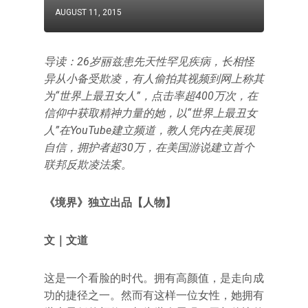
AUGUST 11, 2015
导读：26岁丽兹患先天性罕见疾病，长相怪
异从小备受欺凌，有人偷拍其视频到网上称其
为“世界上最丑女人”，点击率超400万次，在
信仰中获取精神力量的她，以“世界上最丑女
人”在YouTube建立频道，教人凭内在美展现
自信，拥护者超30万，在美国游说建立首个
联邦反欺凌法案。
《境界》独立出品【人物】
文｜文道
这是一个看脸的时代。拥有高颜值，是走向成
功的捷径之一。然而有这样一位女性，她拥有