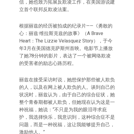
信，她也致力拓展反欺凌工作，在美国游说建
立首个联邦反欺凌法案。
根据丽兹的经历被拍成的纪录片——《勇敢的
心：丽兹·维拉斯克兹的故事》（A Brave
Heart：The Lizzie Velasquez Story），于今
年3月在美国德克萨斯州首映。电影节上播放
了她78分钟的影片，表达了一个被网络欺凌
的受害者的励志心路历程。
丽兹在接受采访时说，她想保护那些被人欺负
的人，以及在网上被人欺负的人。谈到自己的
状况时，丽兹认为，由于自己的综合征状，她
整个青春期都被人欺负，但她现在认为这是一
种祝福，她说：“不只是为我的眼泪寻求庇
护，我选择快乐，我意识到，这种综合症不是
问题，而是一种祝福，这让我能够提升自己，
激励他人。”