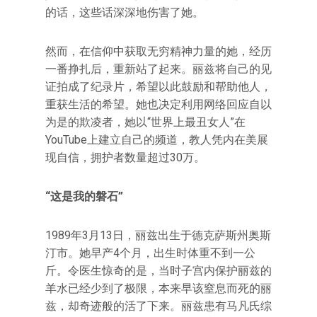
的话，这些话深深地伤害了她。
然而，在信仰中获取无穷精神力量的她，经历
一番挣扎后，重新站了起来。丽兹将自己的见
证拍成了纪录片，希望以此鼓励和帮助他人，
重获生活的希望。她也决定利用网络回应自以
为是的欺凌者，她以“世界上最丑女人”在
YouTube上建立自己的频道，教人凭内在美展
现自信，拥护者数量超过30万。
“这是我的磐石”
1989年3月13日，丽兹出生于德克萨斯州奥斯
汀市。她早产4个月，出生时体重不到一公
斤。令医生惊奇的是，当时子宫内保护丽兹的
羊水已经少到了极限，本来早该窒息而死的丽
兹，却奇迹般的活了下来。丽兹患有马凡氏综