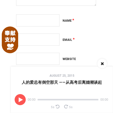
*
NAME
*
EMAIL
WEBSITE
Audio
Save my name, email, and website in this
AUGUST 25, 2015
Player
browser for the next time I comment.
人的爱总有倒空那天 ——从高考后离婚潮谈起
00:00
00:00
5s
5s