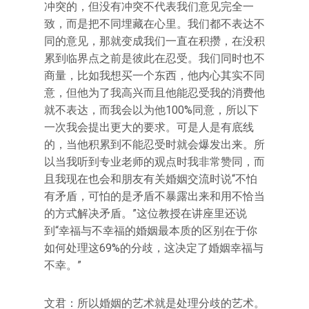
冲突的，但没有冲突不代表我们意见完全一
致，而是把不同埋藏在心里。我们都不表达不
同的意见，那就变成我们一直在积攒，在没积
累到临界点之前是彼此在忍受。我们同时也不
商量，比如我想买一个东西，他内心其实不同
意，但他为了我高兴而且他能忍受我的消费他
就不表达，而我会以为他100%同意，所以下
一次我会提出更大的要求。可是人是有底线
的，当他积累到不能忍受时就会爆发出来。所
以当我听到专业老师的观点时我非常赞同，而
且我现在也会和朋友有关婚姻交流时说“不怕
有矛盾，可怕的是矛盾不暴露出来和用不恰当
的方式解决矛盾。”这位教授在讲座里还说
到“幸福与不幸福的婚姻最本质的区别在于你
如何处理这69%的分歧，这决定了婚姻幸福与
不幸。”
文君：所以婚姻的艺术就是处理分歧的艺术。