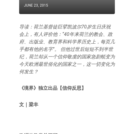
JUNE 23, 2015
导读：荷兰基督徒巨擘凯波尔70岁生日庆祝
会上，有人评价他：“40年来荷兰的教会、政
府、出版业、教育界和科学界历史上，每页几
乎都有他的名字”。 但他过世后短短不到半世
纪，荷兰却从一个信仰敬虔的国家急剧蜕变为
今天欧洲最世俗化的国家之一，这一切变化为
何发生？
《境界》独立出品【信仰反思】
文｜梁丰