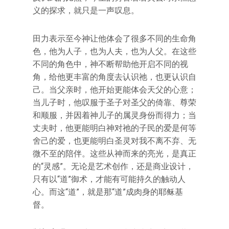
义的探求，就只是一声叹息。
田力表示至今神让他体会了很多不同的生命角
色，他为人子，也为人夫，也为人父。在这些
不同的角色中，神不断帮助他开启不同的视
角，给他更丰富的角度去认识祂，也更认识自
己。当父亲时，他开始更能体会天父的心意；
当儿子时，他叹服于圣子对圣父的倚靠、尊荣
和顺服，并因着神儿子的属灵身份而得力；当
丈夫时，他更能明白神对祂的子民的爱是何等
舍己的爱，也更能明白圣灵对我不离不弃、无
微不至的陪伴。这些从神而来的亮光，是真正
的“灵感”。无论是艺术创作，还是商业设计，
只有以“道”御术，才能有可能持久的触动人
心。而这“道”，就是那“道”成肉身的耶稣基
督。