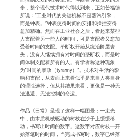
步，整个现代技术时代得以到来，正如芒福德
所说：“工业时代的关键机械不是蒸汽引擎，
而是钟表。”钟表使得时间的安排和操控变得
愈加精确。然而在工业社会之后，看起来某些
人支配着另一些人的时间，可是支配者又愈加
受着时间的支配。垄断权开始从统治阶层丧
失，没有人继续拥有对时间的垄断权，而是时
间体制支配着所有的人。有学者称这种现象
为“时间的暴政（tyranny）”。技术对生活的影
响和支配，从表面上来看似乎是来自人类自身
的理性选择，但从其结果来看，更像是一种无
法逃避、无法控制的命运。
作品《日常》呈现了这样一幅图景：一束光
中，由木质机械驱动的树枝在沙子上缓缓移
动，书写出时间的数字。这数字对应树枝一开
始落笔时的时间，当完成书写时，数字已经落