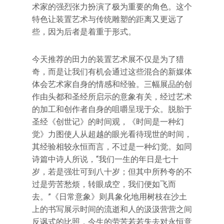
术家的强烈张力扮演了极为重要的角色。这个
特色让装置艺术与传统雕塑的距离又更远了
些，因为后者是着重于形式。
今天推荐的田力的装置艺术展不仅是为了猎
奇，而是让我们有机会通过这些混合的新媒体
体会艺术家自身的情感和经验。三幅展品的创
作由头都和圣经所启示的意象有关，经过艺术
的加工和创作者自身的咀嚼呈现于众。脱胎于
圣经《创世记》的时间观，《时间是一种幻
觉》力图使人从超越的眼光看待现世的时间，
其经验相较永恒而言，不过是一种幻觉。如同
诗篇中诗人所说，“我们一生的年日是七十
岁，若是强壮可到八十岁；但其中所矜夸的不
过是劳苦愁烦，转眼成空，我们便如飞而
去。”《日常意象》则具象化地用树枝在沙土
上的书写展示时间的流逝和人的汲汲营营之间
反讽式的比照，今生的劳苦若若失去对永恒意