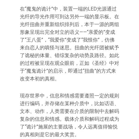
在“魔鬼的诡计”中，装置一端的LED光源通过
光纤的导光作用可到达另外一端的显示板。在
光纤扭曲并重新组织排列后，本于一源的两组
形象呈现出完全对立的语义——“亲爱的”变成
了“王八蛋”，“我爱你”变成了“我恨你”，仿佛
来自恋人的嗔怪与迷思。扭曲的光纤团被赋予
了诡秘的体量、错综复杂的动势及路径。如此
的过程被呈现在观众眼前，正如《圣经》中对
于“魔鬼诡计”的启示，即通过“扭曲”的方式来
改变本初的真相。
现存世界中，信息和情感需要遵照一定的规则
进行编码，并存储在某种介质中，比如话语、
文本、动作，人类需要在介质的限制中去解码
复杂的信息和情感。载体介质和解码过程成为
了“诡计”施展的主要战场，令人远离值得愉悦
的真相则是它的最大奖赏。