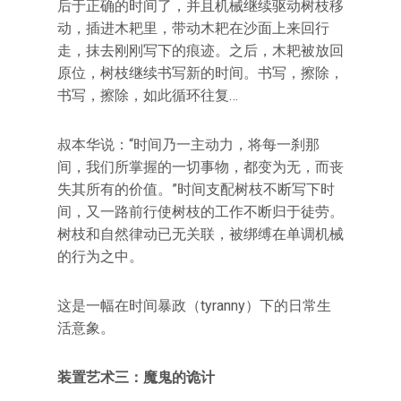
后于正确的时间了，并且机械继续驱动树枝移
动，插进木耙里，带动木耙在沙面上来回行
走，抹去刚刚写下的痕迹。之后，木耙被放回
原位，树枝继续书写新的时间。书写，擦除，
书写，擦除，如此循环往复…
叔本华说：“时间乃一主动力，将每一刹那
间，我们所掌握的一切事物，都变为无，而丧
失其所有的价值。”时间支配树枝不断写下时
间，又一路前行使树枝的工作不断归于徒劳。
树枝和自然律动已无关联，被绑缚在单调机械
的行为之中。
这是一幅在时间暴政（tyranny）下的日常生
活意象。
装置艺术三：魔鬼的诡计