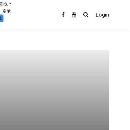
影视
奉献
Login
线