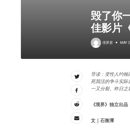
毁了你
佳影片
境界君
MAY 2
导读：变性人约翰
死我活的争斗实际
一又分裂。昨日之
《
境
界》独立出品
文｜石衡潭