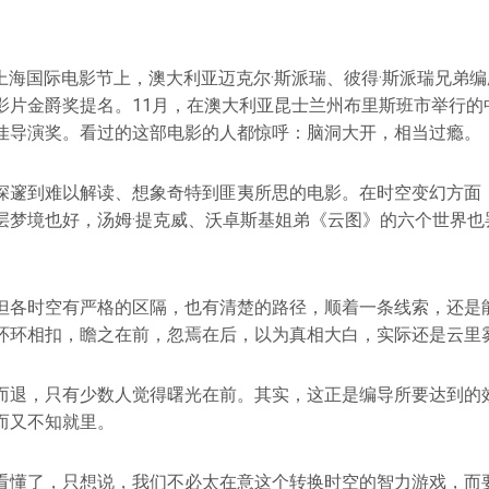
7届上海国际电影节上，澳大利亚迈克尔·斯派瑞、彼得·斯派瑞兄弟
影片金爵奖提名。11月，在澳大利亚昆士兰州布里斯班市举行的
佳导演奖。看过的这部电影的人都惊呼：脑洞大开，相当过瘾。
深邃到难以解读、想象奇特到匪夷所思的电影。在时空变幻方面
层梦境也好，汤姆·提克威、沃卓斯基姐弟《云图》的六个世界也
但各时空有严格的区隔，也有清楚的路径，顺着一条线索，还是
环环相扣，瞻之在前，忽焉在后，以为真相大白，实际还是云里
而退，只有少数人觉得曙光在前。其实，这正是编导所要达到的
而又不知就里。
看懂了，只想说，我们不必太在意这个转换时空的智力游戏，而