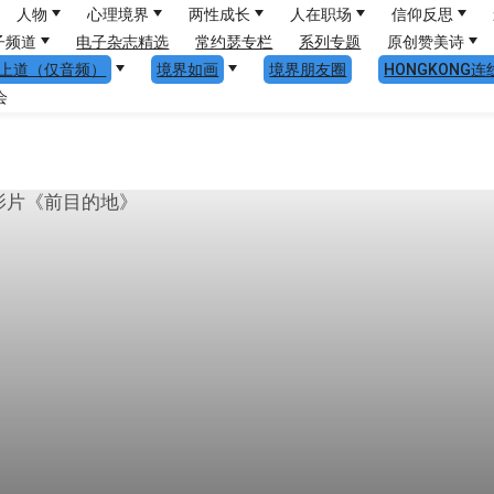
人物
心理境界
两性成长
人在职场
信仰反思
子频道
电子杂志精选
常约瑟专栏
系列专题
原创赞美诗
上道（仅音频）
境界如画
境界朋友圈
HONGKONG连
会