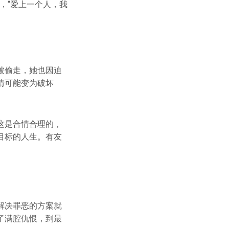
，“爱上一个人，我
被偷走，她也因迫
情可能变为破坏
这是合情合理的，
目标的人生。有友
解决罪恶的方案就
了满腔仇恨，到最