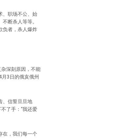
术、职场不公、始
、不断杀人等等。
欺负者，杀人爆炸
复杂深刻原因，不能
4月3日的俄亥俄州
齿、信誓旦旦地
不了手：“我还爱
存在，我们每一个