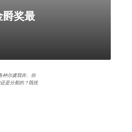
金爵奖最
各种尔虞我诈、你
的还是分裂的？既统