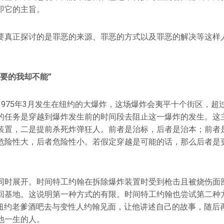
即它的主旨。
要真正探讨的是罪恶的来源、罪恶的方式以及罪恶的解决等这样
要的我却不能”
975年3月发生在纽约的大爆炸，这场爆炸会夷平十个街区，超过
的任务是穿越到爆炸发生前的时间段去阻止这一爆炸的发生。这
装置，二是提前杀死炸弹狂人。前者是治标，后者是治本；前者
危险性大，后者危险性小。若假定穿越是可能的话，那么后者是
同时展开。时间特工约翰在拆除爆炸装置时受到枪击且被烧伤面
回基地。这说明第一种方式的有限。时间特工约翰也尝试第二种
日的纽约老爹酒吧去与变性人约翰见面，让他讲述自己的故事，随后再
他一生的人。