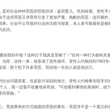
，是对社会种种罪恶的愤怒控诉：盗窃婴儿、性别歧视、变性手
由于这些罪恶又孕育和引发了更加严重、残酷的罪恶：连环爆炸
因果。社会不公导致对社会的仇恨与报复，杀人者可能最初是被
的反抗。
想要的我却不能？这种日子我真是受够了！”任何一种行为都有其
。当然，这样一来，就形成了恶性循环。变性人约翰回到1963年
发现：那个犯下许多罪恶、毁掉他一生的人就是他自己。
的社会问题答案，也是影片深刻的地方。变性人约翰事先咬牙切
那个人，我一定毫不犹豫地杀死他。”可他看到事情的真相时，他下
要伤害她。”
心、荒诞离奇的方式揭露的罪恶的事实：罪恶并不是一个孤立的