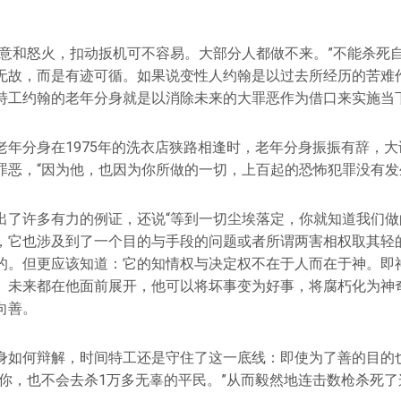
。
恨意和怒火，扣动扳机可不容易。大部分人都做不来。”不能杀死
无故，而是有迹可循。如果说变性人约翰是以过去所经历的苦难
特工约翰的老年分身就是以消除未来的大罪恶作为借口来实施当
老年分身在1975年的洗衣店狭路相逢时，老年分身振振有辞，
罪恶，“因为他，也因为你所做的一切，上百起的恐怖犯罪没有发
出了许多有力的例证，还说“等到一切尘埃落定，你就知道我们做
，它也涉及到了一个目的与手段的问题或者所谓两害相权取其轻
的。但更应该知道：它的知情权与决定权不在于人而在于神。即
、未来都在他面前展开，他可以将坏事变为好事，将腐朽化为神
向善。
身如何辩解，时间特工还是守住了这一底线：即使为了善的目的
为你，也不会去杀1万多无辜的平民。”从而毅然地连击数枪杀死