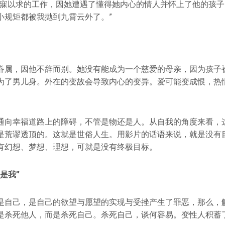
梦寐以求的工作，因她遭遇了懂得她内心的情人并怀上了他的孩子
小规矩都被我抛到九霄云外了。”
眷属，因他不辞而别。她没有能成为一个慈爱的母亲，因为孩子
为了男儿身。外在的变故会导致内心的变异。爱可能变成恨，热
通向幸福道路上的障碍，不管是物还是人。从自我的角度来看，
是荒谬透顶的。这就是世俗人生。用影片的话语来说，就是没有
有幻想、梦想、理想，可就是没有终极目标。
是我”
是自己，是自己的欲望与愿望的实现与受挫产生了罪恶，那么，
是杀死他人，而是杀死自己。杀死自己，谈何容易。变性人积蓄