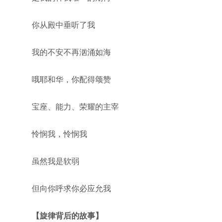
你从殿中垂听了我
我的不安不再汹涌如海
哦耶和华，你配得颂赞
宝座、能力、荣耀的主宰
怜悯我，怜悯我
虽然我是软弱
但向你呼求你必应允我
【旋律背后的故事】