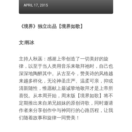
APRIL 17, 2015
《境界》独立出品【境界如歌】
文|韩冰
主持人秋菡：感谢上帝创造了一切美好的旋
律，以至于当人类用音乐来敬拜祂时，自己也
深深地陶醉其中。从古至今，赞美诗的风格越
来越多样化，无论神圣庄严、温柔可亲，抑或
清新随性，惟愿献上最诚挚地敬拜才是上帝所
喜悦。从本周开始，周末版【境界如歌】将不
定期推出来自弟兄姐妹的原创诗歌，同时邀请
作者来分享创作中与神同行的心路历程，让我
们随着故事和旋律一同赞美！