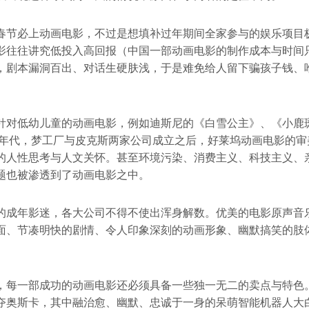
春节必上动画电影，不过是想填补过年期间全家参与的娱乐项目
影往往讲究低投入高回报（中国一部动画电影的制作成本与时间
，剧本漏洞百出、对话生硬肤浅，于是难免给人留下骗孩子钱、
针对低幼儿童的动画电影，例如迪斯尼的《白雪公主》、《小鹿
90年代，梦工厂与皮克斯两家公司成立之后，好莱坞动画电影的
的人性思考与人文关怀。甚至环境污染、消费主义、科技主义、
题也被渗透到了动画电影之中。
的成年影迷，各大公司不得不使出浑身解数。优美的电影原声音
面、节凑明快的剧情、令人印象深刻的动画形象、幽默搞笑的肢
。
，每一部成功的动画电影还必须具备一些独一无二的卖点与特色
夺奥斯卡，其中融治愈、幽默、忠诚于一身的呆萌智能机器人大