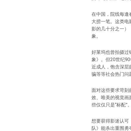
在中国，院线每逢
大捞一笔。这类电
影的几十分之一）
象。
好莱坞也曾拍摄过
象》。但20世纪
近成人，饱含深层
骗等等社会热门问
面对这些要求苛刻
效、唯美的视觉画
些仅仅只是“标配”
想要获得影迷认可
队》能杀出重围勇