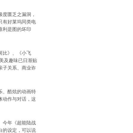
极度匮乏之漏洞，
只有好莱坞同类电
唯利是图的坏印
斑比》、《小飞
审美及趣味已日渐贴
亲子关系、商业诈
乐、酷炫的动画特
体动作与对话，这
。今年《超能陆战
白的设定，可以说