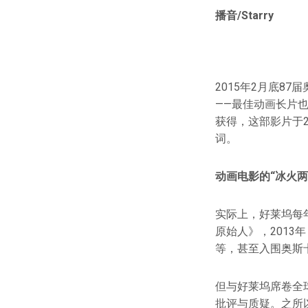
播音/Starry
2015年2月底8
——最佳动画长片
获得，这部影片于
词。
动画电影的“冰火两
实际上，好莱坞每
原始人》，2013
等，甚至入围奥斯
但与好莱坞席卷全
批评与质疑。之所