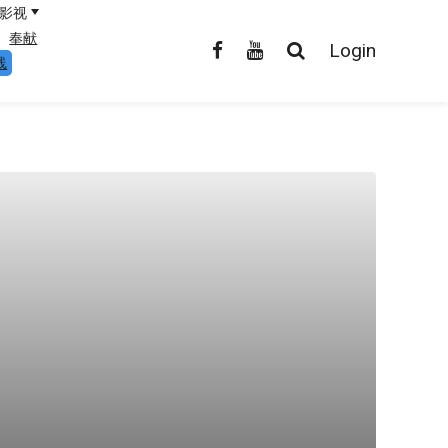
影视
奉献
Login
线