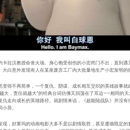
的卡拉汉教授命丧火场。身心饱受创伤的小宏闭门不出，直到遇
。大白意外发现有人在某座废弃工厂内大批量地生产小宏发明的
死变得不再简单，一个复仇、阴谋、成长相互交织的英雄故事就
力越大，责任就越大”的经典台词仿佛又回荡在了耳边——相同的
复仇走向成长的英雄路径。就剧情来说，《超能陆战队》并没有
同小异。
发现，好莱坞的动画电影大多不是以剧情取胜，甚至遵循既定的