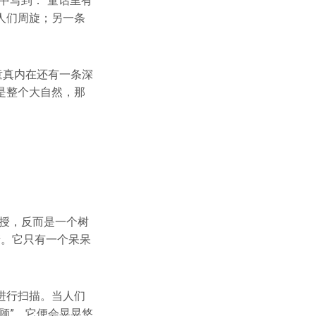
中写到：“童话里有
人们周旋；另一条
童真内在还有一条深
是整个大自然，那
。
教授，反而是一个树
糖。它只有一个呆呆
进行扫描。当人们
顾”，它便会晃晃悠