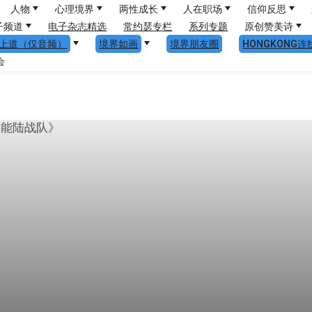
人物
心理境界
两性成长
人在职场
信仰反思
子频道
电子杂志精选
常约瑟专栏
系列专题
原创赞美诗
上道（仅音频）
境界如画
境界朋友圈
HONGKONG连
会