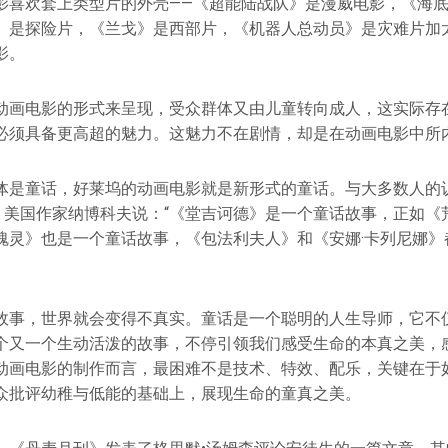
影喜欢套上类型片的外壳——《超能陆战队》是漫威电影，《海
》是探险片，《兰戈》是西部片，《机器人总动员》是灾难片加
影。
动画电影的形式来呈现，受众群体又由儿童转向成人，这实际存
必须具备更高超的魅力。这魅力不在剧情，却是在动画电影中所
体是童话，好莱坞的动画电影就是新形式的童话。与大多数人的认
词。美国作家纳博科夫说：“《堂吉诃德》是一个童话故事，正如《
魂灵》也是一个童话故事，《包法利夫人》和《安娜·卡列尼娜》
故事，世界就会变得不真实。童话是一个聪明的人生导师，它不
个又一个生动活泼的故事，不停引领我们感受生命的本真之美，
动画电影的制作而言，最困难不是技术、特效、配乐，关键在于
众批评幼稚与低能的基础上，展现生命的童真之美。