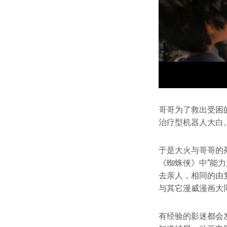
哥哥为了救出受困
治疗型机器人大白
于是大火与哥哥的
《蜘蛛侠》中“能
去亲人，相同的由
与其它漫威漫画大
有经验的影迷都会