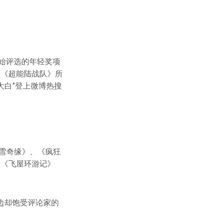
开始评选的年轻奖项
的《超能陆战队》所
大白”登上微博热搜
冰雪奇缘》、《疯狂
如《飞屋环游记》
边却饱受评论家的