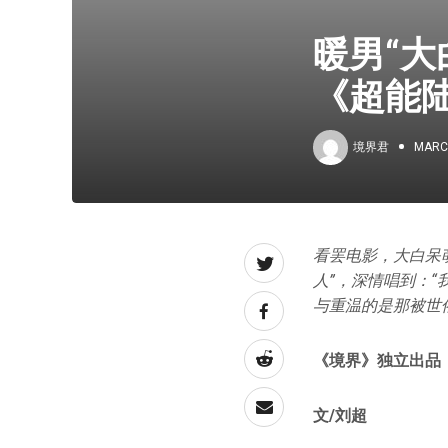
暖男“大
《超能
境界君
MARCH
看罢电影，大白呆
人”，深情唱到：
与重温的是那被世
《
境
界》独立出品
文/刘超