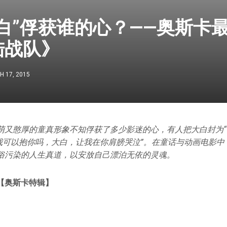
白”俘获谁的心？——奥斯卡
陆战队》
 17, 2015
萌又憨厚的童真形象不知俘获了多少影迷的心，有人把大白封为
“我可以抱你吗，大白，让我在你肩膀哭泣”。在童话与动画电影
俗污染的人生真道，以安放自己漂泊无依的灵魂。
【
奥斯卡特辑
】