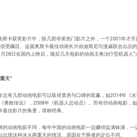
7届奥斯卡获奖影片中，除几部夺奖热门影片之外，一个2001年才
也倍受瞩目。这届奥斯卡最佳动画长片由迪斯尼与漫威联合出品
2月28日在国内上映后，随后几天电影的动画主角治疗型机器人“
重天”
年总有几部动画电影可以取得票房与口碑的双赢，如2014年《
年《勇敢传说》，2008年《机器人总动员》。而有些动画电影，
卡最佳影片的角逐，堪称经典。
球的动画电影不同，每年中国的动画电影一边赚得盆满钵满，一
以出现这种冰火两重天的情况，原因在于两者的定位不同。