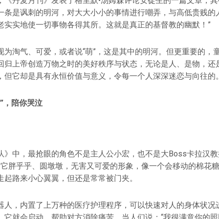
，《丹麦月刊》发表了格里默•汤姆森评论安徒生的一篇文章，其
一条是讽刺的明河，对大大小小的事情进行嘲弄，与高低贵贱的
老实实地使一切事物各得其所。这就是真正的基督教的幽默！”
现为淘气、可爱，或者说“萌”，这是其中的明河。但更重要的，
回归上帝创造万物之时的美好秩序与状态，无论是人、是物，还
，但它却是具有永恒价值与意义，令每一个人深深迷恋与向往的
”，陪你哭泣
队》中，最抢眼的角色不是主人公小宏，也不是大Boss卡拉汉
。它胖乎乎、圆墩墩，无害又可爱的形象，像一个会移动的棉花
走起路来小心翼翼，但还是常常被门夹。
器人，内置了上万种的医疗护理程序，可以快速对人的身体状况
，它就会启动，帮助对方消除痛苦。当人们说：“我很满意你的照