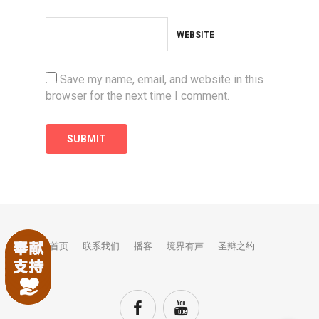
WEBSITE
Save my name, email, and website in this
browser for the next time I comment.
首页
联系我们
播客
境界有声
圣辩之约