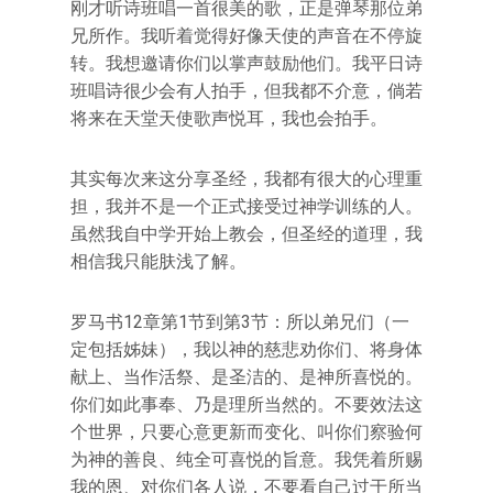
刚才听诗班唱一首很美的歌，正是弹琴那位弟
兄所作。我听着觉得好像天使的声音在不停旋
转。我想邀请你们以掌声鼓励他们。我平日诗
班唱诗很少会有人拍手，但我都不介意，倘若
将来在天堂天使歌声悦耳，我也会拍手。
其实每次来这分享圣经，我都有很大的心理重
担，我并不是一个正式接受过神学训练的人。
虽然我自中学开始上教会，但圣经的道理，我
相信我只能肤浅了解。
罗马书12章第1节到第3节：所以弟兄们（一
定包括姊妹），我以神的慈悲劝你们、将身体
献上、当作活祭、是圣洁的、是神所喜悦的。
你们如此事奉、乃是理所当然的。不要效法这
个世界，只要心意更新而变化、叫你们察验何
为神的善良、纯全可喜悦的旨意。我凭着所赐
我的恩、对你们各人说，不要看自己过于所当