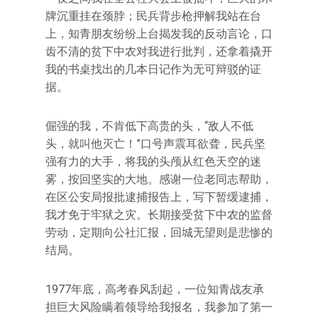
牌沉重挂在颈脖；民兵背步枪押解我站在台
上，知青朋友纷纷上台揭发我的反动言论，口
齿不清的贫下中农对我进行批判，还拿着撬开
我的书桌找出的几本日记作为无可辩驳的证
据。
倔强的我，不肯低下高贵的头，“敌人不低
头，就叫他灭亡！”口号声震耳欲聋，民兵坚
强有力的大手，将我的头颅从红色天空的迷
雾，按回坚实的大地。感谢一位老同志帮助，
在区公安局报批逮捕报告上，写下暂缓逮捕，
我才免于牢狱之灾。长期接受贫下中农的监督
劳动，定期向公社汇报，回城无望则是悲惨的
结局。
1977年底，高考春风刮起，一位知青战友承
担巨大风险瞒着领导给我报名，我参加了第一