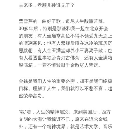
古来多，孝顺儿孙谁见了？
曹雪芹的一曲好了歌，道尽人生酸甜苦辣。
30多年后，特别是那些和我一起在北京开会
的朋友，有人坐庙堂高位不得不领受九天之上
的凛冽寒风；也有人双规后蹲在冰冷的班房沉
思默想；有人金玉满堂却养小三妻离子散；也
有人看透世事独卧青灯古佛旁，还有人金满箱
银满箱，一着不慎转眼千金散尽人皆谤。
金钱是我们人生的重要必需，却不是我们终极
目标。理解了人生，我们就可以不悲不喜，超
然荣华富贵。
“魂”者，人生的精神层次。来到美国后，西方
文明的大海让我惊讶不已，原来在追求金钱
外，还有一个精神境界，就是艺术文学、音乐