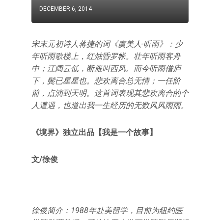
DECEMBER 6, 2014
宋末元初诗人蒋捷的词《虞美人-听雨》：少
年听雨歌楼上，红烛昏罗帐。壮年听雨客舟
中；江阔云低，断雁叫西风。而今听雨僧庐
下，鬓已星星也。悲欢离合总无情；一任阶
前，点滴到天明。这首词表现其悲欢离合的个
人遭遇，也道出我一生经历的无数风风雨雨。
《境界》独立出品【我是一个故事】
文/徐俊
徐俊简介：1988年赴美留学，目前为纽约医