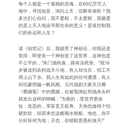
每个人都是一个孤独的灵魂，在60亿茫茫人
海中，寻找知音，询问上天，弦断有谁听？我
多次扪心自问，我不爱权，不太爱财，我最爱
的是上天入地追寻那生命的意义！是谁控制我
们的命运和人生？
读《创世记》后，我接受了神创论，但我还是
觉得，即使有一个神创造了这世界，这神也是
不公平的，“朱门酒肉臭，路有冻死骨。”我16
岁被送到农村战天斗地，有人却当兵，招工不
用上山下乡。我人生有如此的坎坷遭遇，有人
却坑蒙拐骗一帆风顺。元代戏剧大家关汉卿
《窦娥冤》中的窦娥，在被冤绑赴刑场杀头时
就发出这样的呐喊：“为善的，受贫穷更命
短；造恶的，享富贵又延寿。天地也做得个怕
硬欺软，却原来也这般顺水推船。地也，你不
分好坏何为地；天也，你错勘贤愚枉做天!”