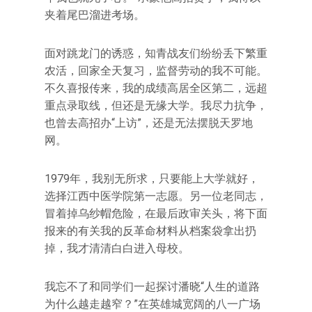
夹着尾巴溜进考场。
面对跳龙门的诱惑，知青战友们纷纷丢下繁重
农活，回家全天复习，监督劳动的我不可能。
不久喜报传来，我的成绩高居全区第二，远超
重点录取线，但还是无缘大学。我尽力抗争，
也曾去高招办“上访”，还是无法摆脱天罗地
网。
1979年，我别无所求，只要能上大学就好，
选择江西中医学院第一志愿。另一位老同志，
冒着掉乌纱帽危险，在最后政审关头，将下面
报来的有关我的反革命材料从档案袋拿出扔
掉，我才清清白白进入母校。
我忘不了和同学们一起探讨潘晓“人生的道路
为什么越走越窄？”在英雄城宽阔的八一广场