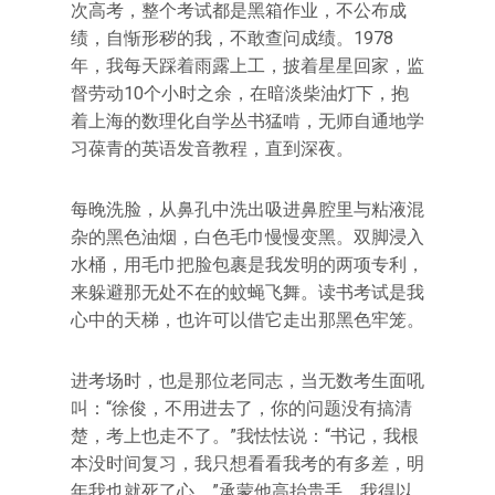
次高考，整个考试都是黑箱作业，不公布成
绩，自惭形秽的我，不敢查问成绩。1978
年，我每天踩着雨露上工，披着星星回家，监
督劳动10个小时之余，在暗淡柴油灯下，抱
着上海的数理化自学丛书猛啃，无师自通地学
习葆青的英语发音教程，直到深夜。
每晚洗脸，从鼻孔中洗出吸进鼻腔里与粘液混
杂的黑色油烟，白色毛巾慢慢变黑。双脚浸入
水桶，用毛巾把脸包裹是我发明的两项专利，
来躲避那无处不在的蚊蝇飞舞。读书考试是我
心中的天梯，也许可以借它走出那黑色牢笼。
进考场时，也是那位老同志，当无数考生面吼
叫：“徐俊，不用进去了，你的问题没有搞清
楚，考上也走不了。”我怯怯说：“书记，我根
本没时间复习，我只想看看我考的有多差，明
年我也就死了心。”承蒙他高抬贵手，我得以