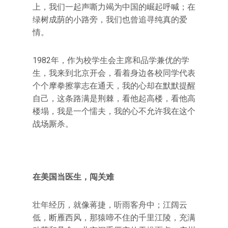
上，我们一起声嘶力竭为中国的崛起呼喊；在
绿树成荫的小路旁，我们也曾追寻纯真的爱
情。
1982年，作为校学生会主席和品学兼优的学
生，我来到北京开会，看着身边各校同学代表
个个摩拳擦掌志在通天，我的心却在默默提醒
自己，这条路满是荆棘，看他起高楼，看他高
楼塌，我是一个懦夫，我的心不允许我在这个
战场厮杀。
在美国当医生，闯关难
壮年经历，就像蒋捷，听雨客舟中；江阔云
低，断雁西风，那猿啼不住的千里江陵，充满