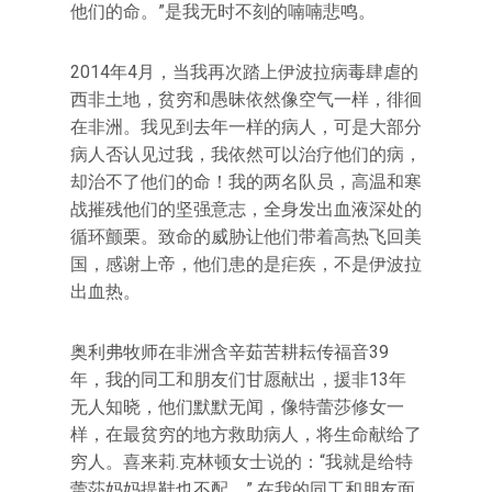
他们的命。”是我无时不刻的喃喃悲鸣。
2014年4月，当我再次踏上伊波拉病毒肆虐的
西非土地，贫穷和愚昧依然像空气一样，徘徊
在非洲。我见到去年一样的病人，可是大部分
病人否认见过我，我依然可以治疗他们的病，
却治不了他们的命！我的两名队员，高温和寒
战摧残他们的坚强意志，全身发出血液深处的
循环颤栗。致命的威胁让他们带着高热飞回美
国，感谢上帝，他们患的是疟疾，不是伊波拉
出血热。
奥利弗牧师在非洲含辛茹苦耕耘传福音39
年，我的同工和朋友们甘愿献出，援非13年
无人知晓，他们默默无闻，像特蕾莎修女一
样，在最贫穷的地方救助病人，将生命献给了
穷人。喜来莉.克林顿女士说的：“我就是给特
蕾莎妈妈提鞋也不配。” 在我的同工和朋友面