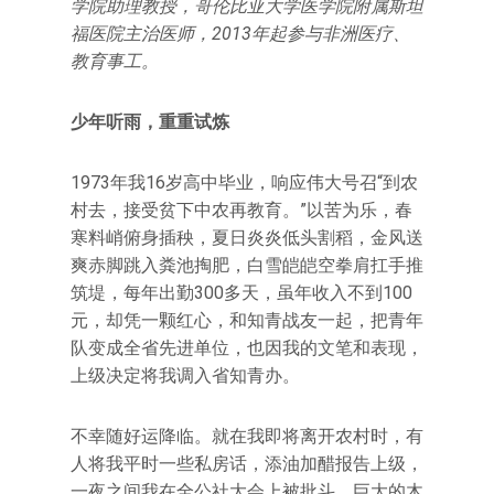
学院助理教授，哥伦比亚大学医学院附属斯坦
福医院主治医师，2013年起参与非洲医疗、
教育事工。
少年听雨，重重试炼
1973年我16岁高中毕业，响应伟大号召“到农
村去，接受贫下中农再教育。”以苦为乐，春
寒料峭俯身插秧，夏日炎炎低头割稻，金风送
爽赤脚跳入粪池掏肥，白雪皑皑空拳肩扛手推
筑堤，每年出勤300多天，虽年收入不到100
元，却凭一颗红心，和知青战友一起，把青年
队变成全省先进单位，也因我的文笔和表现，
上级决定将我调入省知青办。
不幸随好运降临。就在我即将离开农村时，有
人将我平时一些私房话，添油加醋报告上级，
一夜之间我在全公社大会上被批斗，巨大的木