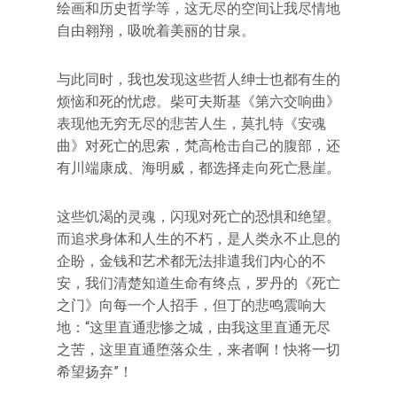
绘画和历史哲学等，这无尽的空间让我尽情地
自由翱翔，吸吮着美丽的甘泉。
与此同时，我也发现这些哲人绅士也都有生的
烦恼和死的忧虑。柴可夫斯基《第六交响曲》
表现他无穷无尽的悲苦人生，莫扎特《安魂
曲》对死亡的思索，梵高枪击自己的腹部，还
有川端康成、海明威，都选择走向死亡悬崖。
这些饥渴的灵魂，闪现对死亡的恐惧和绝望。
而追求身体和人生的不朽，是人类永不止息的
企盼，金钱和艺术都无法排遣我们内心的不
安，我们清楚知道生命有终点，罗丹的《死亡
之门》向每一个人招手，但丁的悲鸣震响大
地：“这里直通悲惨之城，由我这里直通无尽
之苦，这里直通堕落众生，来者啊！快将一切
希望扬弃”！