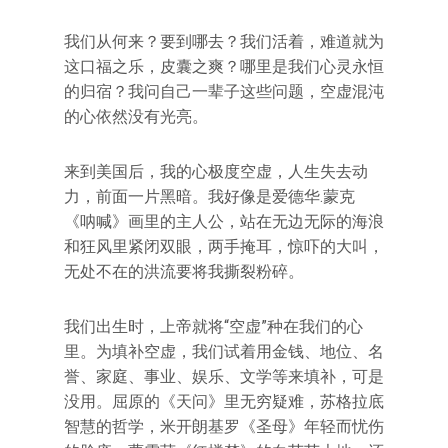
我们从何来？要到哪去？我们活着，难道就为
这口福之乐，皮囊之爽？哪里是我们心灵永恒
的归宿？我问自己一辈子这些问题，空虚混沌
的心依然没有光亮。
来到美国后，我的心极度空虚，人生失去动
力，前面一片黑暗。我好像是爱德华.蒙克
《呐喊》画里的主人公，站在无边无际的海浪
和狂风里紧闭双眼，两手掩耳，惊吓的大叫，
无处不在的洪流要将我撕裂粉碎。
我们出生时，上帝就将“空虚”种在我们的心
里。为填补空虚，我们试着用金钱、地位、名
誉、家庭、事业、娱乐、文学等来填补，可是
没用。屈原的《天问》里无穷疑难，苏格拉底
智慧的哲学，米开朗基罗《圣母》年轻而忧伤