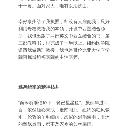
于一篑。面对家人，唯有以泪洗面。
幸好康州给了我执照，却没有人雇佣我，只好
利用母校教给我的本领，开设中西医结合诊
所，我也出版了两部英文中西医结合的书。第
三部教科书，也完成了一半以上。纽约医学院
邀请我做助理教授，我也是哥伦比亚大学医学
院附属斯坦福医院的主治医师。
逃离绝望的精神枯井
“而今听雨僧庐下，鬓已星星也”。虽然年过半
百，依然雄心未泯，走南闯北，纽约的狂风骤
雨，伦敦的羊毛细雨，悉尼的涓涓濛雨，非洲
的飘飘点雨，都不及家乡的如丝梅雨。