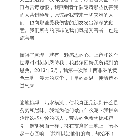
再有苦毒怨恨，我回到青年队邀请那些伤害我
的人共进晚餐，原谅给我带来一切灾难的人
们，也向那些受我伤害的朋友发出深深的歉
意。我们所有的原罪使我们既是受害者，也是
施害者。
懂得了真理，就有一颗感恩的心。上帝和这个
世界时时刻刻恩待我，我必须回馈我所得到的
恩典。2013年5月，我第一次踏上西非洲的黄
色土地，漫天的灰尘，干旱的高温，使我透不
过气来。
遍地饿殍，污水横流，使我真正见识到什么是
贫穷和愚昧。我能为他们做点什么呢？我拼命
治疗这些可怜的病人，带去的免费药物和粮
食，像胡椒面一样，撒在贫瘠的土地上，激不
起一点回响。“我可以治他们的病，却治不了