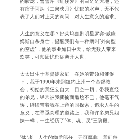
的脸庞，曹雪芹《红楼梦》的白茫茫大地，还
有瞎子阿炳《二泉映月》忧郁的水声，无不代
表了人们对上天的询问，对人生意义的追求。
人生的意义在哪？好莱坞喜剧明星罗宾•威廉
姆斯自杀身亡，提醒我们有一种病叫“外向型
的空虚”，他的事业如日中天，给无数人带来
欢笑，可却因忧郁症离开人世。
太太出生于基督徒家庭，在她的带领和催促
下，我于1990年来到纽约上州一个基督教
会，初始的我狂妄自大，目空一切，带我查经
的弟兄，经常被我挪揄而尴尬不已，他毫不气
馁，继续带着我在上帝的国探索，追求人生的
意义，在寻觅真理的道路上，我和许多弟兄姐
妹一样，一生经历了“体、魂、灵”三阶段。
“体”者，人生的物质部分，无可厚非，我们每