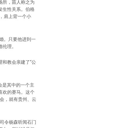
场所，苗人称之为
发生性关系。伯格
孩，肩上背一个小
结婚。只要他进到一
德伦理。
和教会亲建了“公
动会是其中的一个主
喜欢的赛马。这个
动会，就有贵州、云
区司令杨森听闻石门