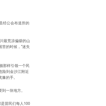
通圣经公会布道所的
黔川最荒凉偏僻的山
苦的时候，“迷失
斯顿那样引领一个民
命危险到金沙江附近
犹豫的手。
要到一块地方。
是苗民们每人100