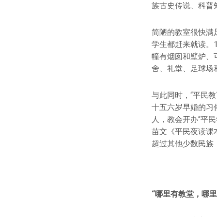
族古史传说、科普
简陋的教室很快满
学生都赶来就读。1
幢有烟囱和壁炉、
舍、礼堂、足球场
与此同时，“平民教
十五六岁早婚的习
人，教会开办“平
苗文《平民夜读课
超过其他少数民族
“哪里有教堂，哪里