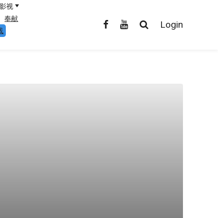
影视
奉献
Login
线