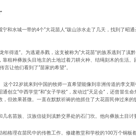
”
日，威宁和水城一带的4个“大花苗人”跋山涉水走了几天，找到了昭
“龙年得道”。为逃避杀戮，这支被称为“大花苗”的族系逃到了滇
，靠租种彝族头目地主的土地过着刀耕火种、结绳刻木的生活。困
传言让他们看到了“苗家的希望”。
岁。这个22岁就来到中国的牧师一直希望能像到非洲传道的李文
通创立“中西学堂”和“女子学校”，发动过“天足会”，还曾冒生
教，但效果甚微。一直在默默祈祷的他抓住了大花苗民伸过来的
和几名苗族、汉族信徒到滇黔交界处的石门坎。他向彝族土目讨
助柏格理在苗民中的传教工作。修建教堂和学校的100万个铜板都