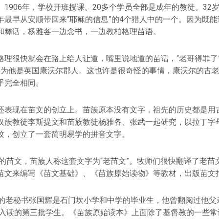
1906年，学校开班授课。20多个学员全部是成年的教徒。32
年最早从安顺带回来“耶稣的信息”的4个猎人中的一个。因为既
和彝话，杨雅各一边念书，一边教柏格理苗语。
格理很快就会在路上给人让道，嘴里说地道的苗话，“老哥得罪了
因为他是英国康沃尔郡人。这也许是很奇怪的事情，康沃尔的古
乎完全相同。
还表现在苗文的创立上。苗族原本没有文字，祖先的历史都是用
汉族教徒李斯提文和苗族教徒杨雅各、张武一起研究，以拉丁字
纹，创立了一套简明易学的拼音文字。
后的苗文，苗族人称这套文字为“老苗文”。牧师们很快翻译了老
苗文来编写《苗文基础》、《苗族原始读物》等教材，出版苗文
岁的老秘书张国辉是石门坎小学和中学的毕业生，他曾翻阅过他父
9年入读的第三批学生。《苗族原始读本》上面除了基督教的一些