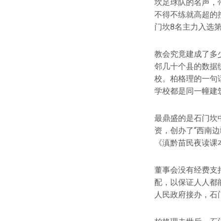
坎足球队的名声，
不得不练就高超的
门坎8名主力入选
教会究竟建成了多
邻几十个县的数据统
校。柏格理的一句
学校都是同一幢建
最鼎盛的是石门坎
资，创办了“西南
《滇黔苗民夜读课
董事会没有经费支
配，以保证人人都
人民政府接办，石门