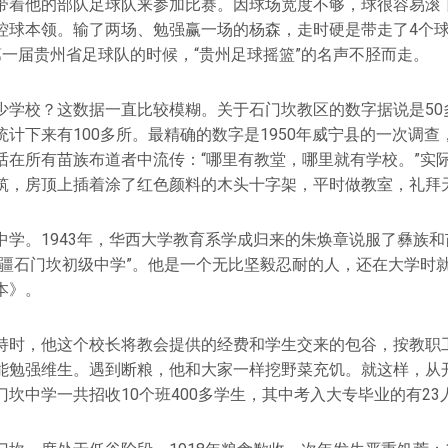
带着他的部队足球队来参加比赛。因球场宽度不够，球很容易滚
控球本领。输了两场、勉强赢一场的杨森，走时硬是带走了4个球员
第一届贵州省足球队的时候，“贵州足球摇篮”的名声不胫而走。
少学校？这数据一直比较模糊。关于石门坎教区的数字据说是50
计下来有100多所。最精确的数字是1950年威宁县的一次调查
话在所有苗族布道者中流传：“哪里有教堂，哪里就有学校。”实
筑，房顶上插着涂了红色颜料的木头十字架，平时做教室，礼拜
中学。1943年，华西大学教育系学成归来的朱焕章说服了彝族
边疆石门坎初级中学”。他是一个无比坚毅忍耐的人，还在大学时
本》。
持时，他这个校长将教会提供的经费和学生交来的包谷，按教职
能勉强维生。遇到断粮，他和大家一样挖野菜充饥。就这样，从开
坎中学一共招收10个班400多学生，其中考入大专毕业的有23