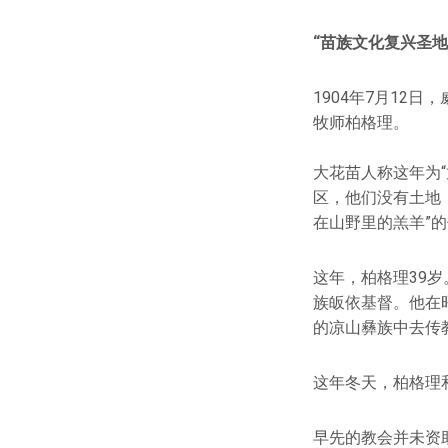
“苗族文化复兴圣地
1904年7月12
牧师柏格理。
大花苗人称这年为
区，他们没有土地
在山野里的羔羊”的
这年，柏格理39
族皈依基督。他在昭
的凉山彝族中去传
这年冬天，柏格理
早先的教会并未资