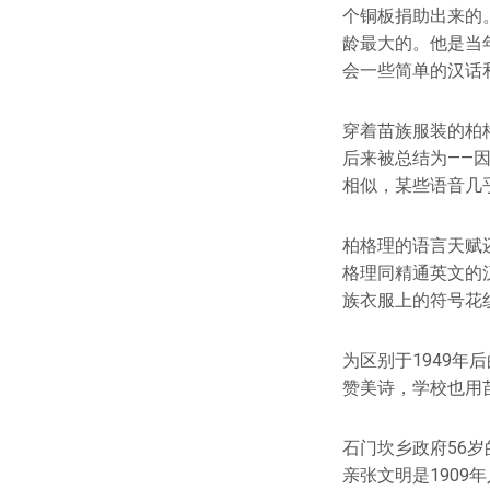
个铜板捐助出来的。
龄最大的。他是当
会一些简单的汉话
穿着苗族服装的柏
后来被总结为——
相似，某些语音几
柏格理的语言天赋
格理同精通英文的
族衣服上的符号花
为区别于1949年
赞美诗，学校也用
石门坎乡政府56
亲张文明是190