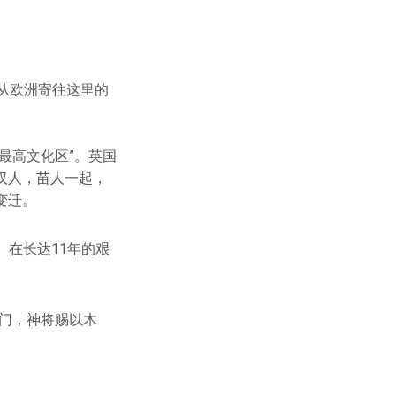
从欧洲寄往这里的
最高文化区”。英国
的汉人，苗人一起，
变迁。
。在长达11年的艰
门，神将赐以木