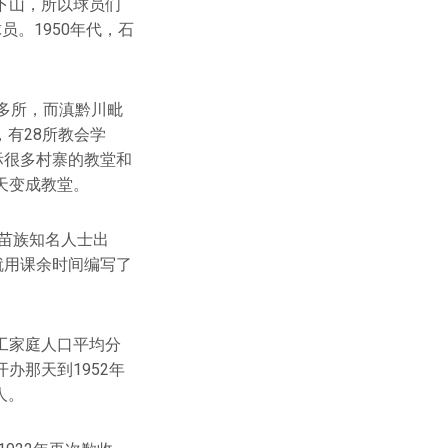
下山，所以球员们
。1950年代，石
多所，而滇黔川毗
，有28所教会学
际很多村寨的教堂和
天变成教堂。
和苗族知名人士出
就用课余时间编写了
工家庭人口平均分
办那天到1952年
人。