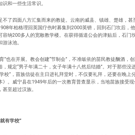
知识和一些生活常识。
足不了四面八方汇集而来的教徒。云南的威县、镇雄、楚雄，甚
908年柏格理回英国疗伤时募集到2000英镑，回到石门坎后，
可容纳200多人的宽敞教学楼。在获得循道公会的津贴后，石门
和游泳池。
育”也在开展。教会创建“节制会”，不准皈依的苗民教徒酗酒，创
俗，规定“男子年满二十，女子年满十八然后结婚”。对于那些没
民学校”，苗族信徒在主日进礼拜堂时，不仅要礼拜，还要在晚上
本》。威宁县在1949年后的一次教育普查显示，当地苗族接受
，甚至超过汉族。
就有学校”