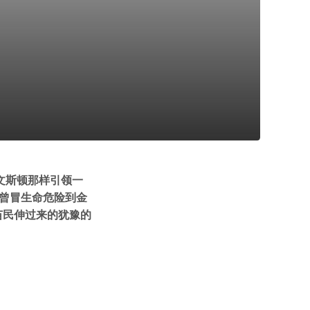
文斯顿那样引领一
还曾冒生命危险到金
苗民伸过来的犹豫的