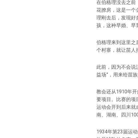
在伯格理没去之前
花撩房，这是一个
理刚去后，发现好
孩，这种早婚、早
伯格理来到这里之
个村寨，就让苗人
此前，因为不会说
益场”，用来给苗
教会还从1910年
要项目。比赛的项
运动会开到后来就
南、湖南、四川10
1934年第23