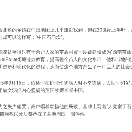
西北角的乡镇在中国地图上几乎难以找到，但在20世纪上半叶，
址却可以这样写：“中国石门坎”。
荒凉贫瘠得只有十余户人家的苗族村寨一度被建设成为“西南苗族
muelPollard)通过办教育，提高整个苗人的文化水准，他和当地
明进步和现代化的进程，从而使这个地方产生了一种巨大的社会
15年9月15日，伯格理在护理伤寒病人时不幸染病，去世时51岁
相貌文弱但内心坚韧的英国牧师长眠中国。
为之失声痛哭，高声唱着颂扬他的民歌。墓碑上写着“人竟宿于石
多苗族教民死后都葬在了墓地周围，陪伴他。