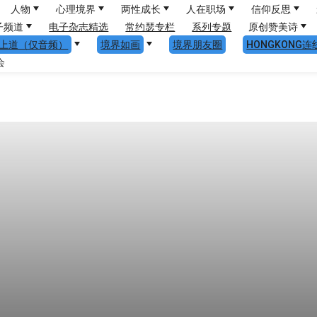
人物
心理境界
两性成长
人在职场
信仰反思
子频道
电子杂志精选
常约瑟专栏
系列专题
原创赞美诗
上道（仅音频）
境界如画
境界朋友圈
HONGKONG连
会