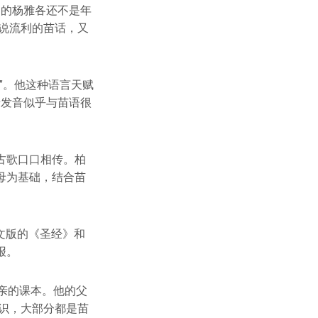
岁的杨雅各还不是年
能说流利的苗话，又
”。他这种语言天赋
老发音似乎与苗语很
古歌口口相传。柏
母为基础，结合苗
苗文版的《圣经》和
报。
亲的课本。他的父
常识，大部分都是苗