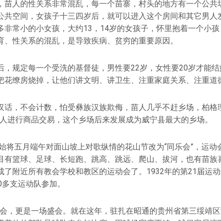
，苗人的性关系非常混乱，每一个苗寨，村头的地方有一个公共
公共空间，女孩子十三四岁后，就可以进入这个房间和其它男人
多非常小的小女孩，大约13，14岁的女孩子，怀里抱着一个小
育、性关系的混乱，是导致疾病、贫穷的重要原因。
后，规定每一个受洗的基督徒，男性要22岁，女性要20岁才能
把花缭房烧掉，让他们讲文明、讲卫生、注重家庭关系、注重道
汉话，不会计数，怕受彝族汉族欺侮，苗人几乎不赶乡场，柏格理
族人进行商品交易，这个乡场后来发展成为威宁县最大的乡场。
开始将五月端午对面山坡上对歌纵情的花山节改为“同乐会”，运
目有篮球、足球、长短跑、跳高、跳远、爬山、拔河，也有苗族
成了附近所有教会学校和教区的运动会了。1932年的第21届运
0多支运动队参加。
届运动会，更是一场盛会。就在这年，驻扎在昭通的贵州省第三绥靖