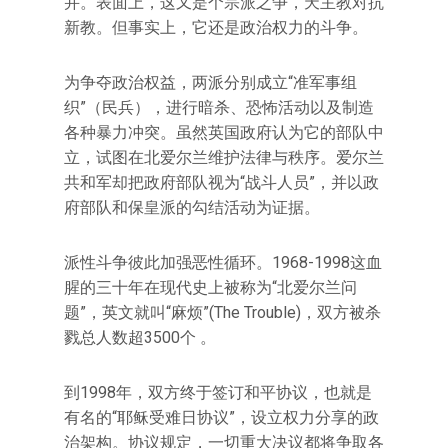
并。表面上，这又是个宗派之争，天主教对抗
新教。但事实上，它还是政治权力的斗争。
为争夺政治权益，两派分别成立“准军事组
织”（民兵），进行暗杀、恐怖活动以及制造
各种暴力冲突。虽然英国政府认为它的部队中
立，试图在北爱尔兰维护法律与秩序。爱尔兰
共和军却把政府部队视为“战斗人员”，并以政
府部队和保皇派的勾结活动为证据。
派性斗争彼此加强恶性循环。1968-1998这血
腥的三十年在现代史上被称为“北爱尔兰问
题”，英文就叫“麻烦”(The Trouble)，双方被杀
戮总人数超3500个 。
到1998年，双方终于签订和平协议，也就是
有名的“耶稣受难日协议”，设立权力分享的政
治架构。协议规定，一切重大决议都将争取各