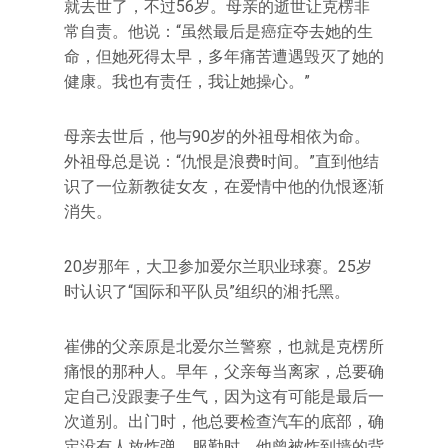
就去世了，不过56岁。母亲的逝世让克楞非
常自责。他说：“虽然最后是癌症夺去她的生
命，但她死得太早，多年痛苦遭遇毁灭了她的
健康。我也有责任，我让她操心。”
母亲去世后，他与90岁的外祖母相依为命。
外祖母总是说：“仇恨是浪费时间。”直到他结
识了一位新教徒女友，在爱情中他的仇恨逐渐
消失。
20岁那年，大卫参加爱尔兰职业球赛。25岁
时认识了“国际和平队员”组织的湘·托黑。
崔佛的父亲原是北爱尔兰警察，也就是克楞所
痛恨的那种人。早年，父亲每当离家，总要确
定自己没跟妻子生气，因为这有可能是最后一
次道别。出门时，他总要检查汽车的底部，确
定没有人放炸弹。服勤时，他曾被炸到墙的背