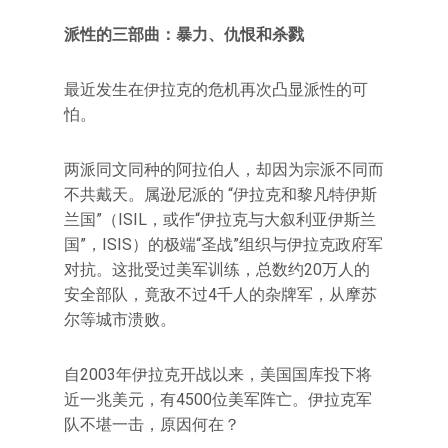
派性的三部曲：暴力、仇恨和杀戮
最近发生在伊拉克的危机再次凸显派性的可
怕。
两派同文同种的阿拉伯人，却因为宗派不同而
不共戴天。属逊尼派的 “伊拉克和黎凡特伊斯
兰国”（ISIL，或作“伊拉克与大叙利亚伊斯兰
国”，ISIS）的极端“圣战”组织与伊拉克政府军
对抗。这批受过美军训练，总数约20万人的
安全部队，竟敌不过4千人的杂牌军，从摩苏
尔等城市溃败。
自2003年伊拉克开战以来，美国国库投下将
近一兆美元，有4500位美军阵亡。伊拉克军
队不堪一击，原因何在？