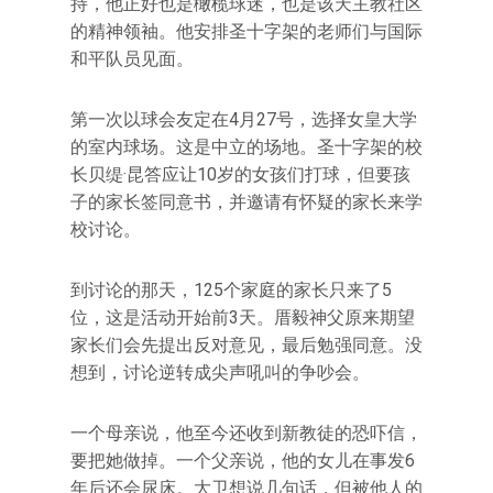
持，他正好也是橄榄球迷，也是该天主教社区
的精神领袖。他安排圣十字架的老师们与国际
和平队员见面。
第一次以球会友定在4月27号，选择女皇大学
的室内球场。这是中立的场地。圣十字架的校
长贝缇·昆答应让10岁的女孩们打球，但要孩
子的家长签同意书，并邀请有怀疑的家长来学
校讨论。
到讨论的那天，125个家庭的家长只来了5
位，这是活动开始前3天。厝毅神父原来期望
家长们会先提出反对意见，最后勉强同意。没
想到，讨论逆转成尖声吼叫的争吵会。
一个母亲说，他至今还收到新教徒的恐吓信，
要把她做掉。一个父亲说，他的女儿在事发6
年后还会尿床。大卫想说几句话，但被他人的