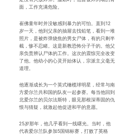
面，工作充满危险。
崔佛童年时并没敏感到暴力的可怕。直到12
岁一天，他到父亲的抽屉去找铅笔，看到一堆
照片，是被炸弹烧焦的男女尸体，有的只剩半
截，惨不忍睹。这是新教恐怖分子干的。他父
亲负责辨认尸体的工作。这次的震惊完全改变
了他。他幼小的心灵开始体认，宗派主义毫无
道理。
他逐渐成长为一个英式橄榄球明星，经常与南
方爱尔兰共和国的队友一起参赛。每当他回到
北爱尔兰的贝尔法斯特，眼见那根深蒂固的仇
恨与猜疑，就激起他促进和平的意愿。
25岁那年，他几乎看到一线曙光。当时，他
代表爱尔兰队参加5国锦标赛，打败了英格