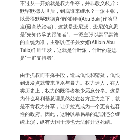
不过从一开始就是权力争夺，并非教义歧异：
默罕默德去世后，到底谁来继承？一派主张，
以最得默罕默德真传的顾问(Abu Bakr)作哈里
发(最高统治者)，这就是逊尼派，逊尼的意思
是“先知传承的跟随者”。一派主张以默罕默德
的血统为准，主张以侄子兼女婿(Ali bin Abu
Talib)作哈里发，这就是什叶派，什叶的意思
是“一群支持者”。
由于抓权而不择手段，造成仇恨和猜疑，仇恨
到爆发点就带来屠杀与暴力。权力迷人，在人
类历史上，权力的既得者极少愿意分享。这是
为什么马利基总理虽然处在各方压力之下，就
是不肯权力分享，让伊拉克成为一个更有包容
性的政府。因此，这种以暴易暴的悲剧还会继
续上演，纵有大国干涉也无法解开这死结。