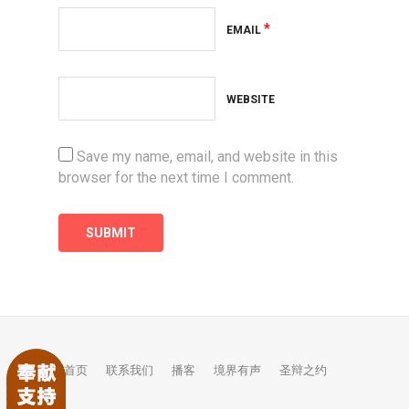
*
EMAIL
WEBSITE
Save my name, email, and website in this
browser for the next time I comment.
首页
联系我们
播客
境界有声
圣辩之约