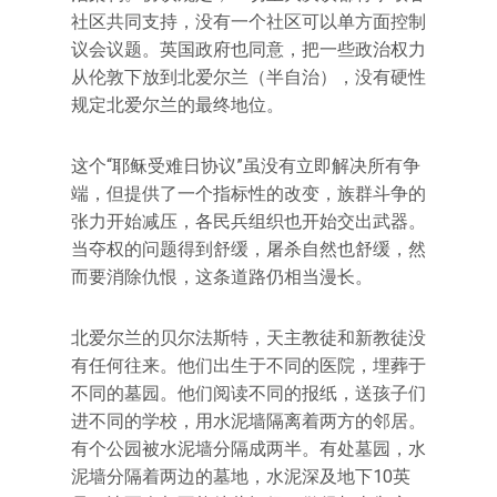
社区共同支持，没有一个社区可以单方面控制
议会议题。英国政府也同意，把一些政治权力
从伦敦下放到北爱尔兰（半自治），没有硬性
规定北爱尔兰的最终地位。
这个“耶稣受难日协议”虽没有立即解决所有争
端，但提供了一个指标性的改变，族群斗争的
张力开始减压，各民兵组织也开始交出武器。
当夺权的问题得到舒缓，屠杀自然也舒缓，然
而要消除仇恨，这条道路仍相当漫长。
北爱尔兰的贝尔法斯特，天主教徒和新教徒没
有任何往来。他们出生于不同的医院，埋葬于
不同的墓园。他们阅读不同的报纸，送孩子们
进不同的学校，用水泥墙隔离着两方的邻居。
有个公园被水泥墙分隔成两半。有处墓园，水
泥墙分隔着两边的墓地，水泥深及地下10英