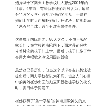
选择圣十字架天主教学校让人想起2001年的
往事。6年前，有些新教徒的邻居认为，这些
4-11岁的女学生侵犯了他们的地盘，于是在
她们上学时大声威吓她们，摔砖块，扔掷装满
了尿液的气球，甚至有炸弹爆炸事件。
这事成了国际新闻。80天之久，不屈不挠的
家长们，在学校神甫陪同下，面对暴徒骚扰，
带着哭泣的孩子们上学。最后，孩子们终于学
会用大声唱歌来淹没周围的嚣嚷！
虽然这已是历史，但当这个以球会友的想法被
提出后，两方学校都以为不妥。但当人们心目
中的英雄崔佛出面鼓励麦田新教徒学校的校长
时，麦田终于同意了。
崔佛获得了“圣十字架”的神甫厝毅神父的支