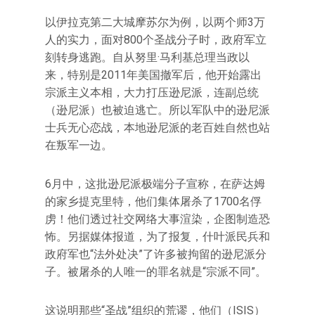
以伊拉克第二大城摩苏尔为例，以两个师3万
人的实力，面对800个圣战分子时，政府军立
刻转身逃跑。自从努里·马利基总理当政以
来，特别是2011年美国撤军后，他开始露出
宗派主义本相，大力打压逊尼派，连副总统
（逊尼派）也被迫逃亡。所以军队中的逊尼派
士兵无心恋战，本地逊尼派的老百姓自然也站
在叛军一边。
6月中，这批逊尼派极端分子宣称，在萨达姆
的家乡提克里特，他们集体屠杀了1700名俘
虏！他们透过社交网络大事渲染，企图制造恐
怖。另据媒体报道，为了报复，什叶派民兵和
政府军也“法外处决”了许多被拘留的逊尼派分
子。被屠杀的人唯一的罪名就是“宗派不同”。
这说明那些“圣战”组织的荒谬，他们（ISIS）