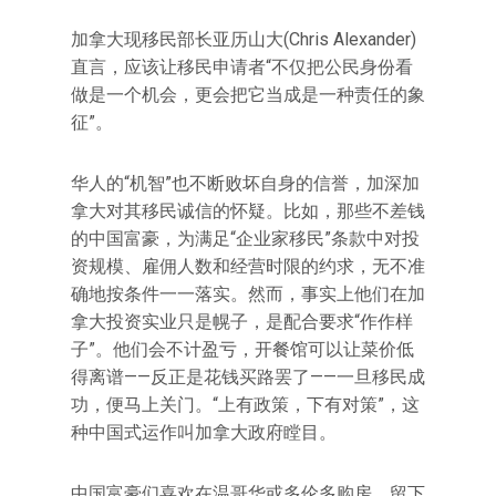
加拿大现移民部长亚历山大(Chris Alexander)
直言，应该让移民申请者“不仅把公民身份看
做是一个机会，更会把它当成是一种责任的象
征”。
华人的“机智”也不断败坏自身的信誉，加深加
拿大对其移民诚信的怀疑。比如，那些不差钱
的中国富豪，为满足“企业家移民”条款中对投
资规模、雇佣人数和经营时限的约求，无不准
确地按条件一一落实。然而，事实上他们在加
拿大投资实业只是幌子，是配合要求“作作样
子”。他们会不计盈亏，开餐馆可以让菜价低
得离谱——反正是花钱买路罢了——一旦移民成
功，便马上关门。“上有政策，下有对策”，这
种中国式运作叫加拿大政府瞠目。
中国富豪们喜欢在温哥华或多伦多购房，留下