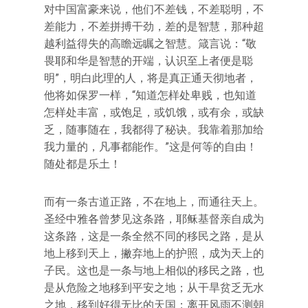
对中国富豪来说，他们不差钱，不差聪明，不
差能力，不差拼搏干劲，差的是智慧，那种超
越利益得失的高瞻远瞩之智慧。箴言说：“敬
畏耶和华是智慧的开端，认识至上者便是聪
明”，明白此理的人，将是真正通天彻地者，
他将如保罗一样，“知道怎样处卑贱，也知道
怎样处丰富，或饱足，或饥饿，或有余，或缺
乏，随事随在，我都得了秘诀。我靠着那加给
我力量的，凡事都能作。”这是何等的自由！
随处都是乐土！
而有一条古道正路，不在地上，而通往天上。
圣经中雅各曾梦见这条路，耶稣基督亲自成为
这条路，这是一条全然不同的移民之路，是从
地上移到天上，撇弃地上的护照，成为天上的
子民。这也是一条与地上相似的移民之路，也
是从危险之地移到平安之地；从干旱贫乏无水
之地，移到好得无比的天国；离开风雨不测朝