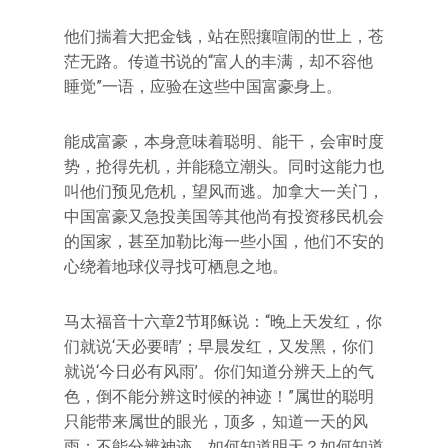
他们揣着大把金钱，站在熙攘喧闹的世上，苍
茫无路。传道书说的“富人的丰满，却不容他
睡觉”一语，应验在这些中国富豪身上。
能成富豪，本身意味着聪明、能干，会审时度
势，抢得先机，并能稳立潮头。同时这能力也
叫他们预见危机，望风而逃。加拿大一关门，
中国富豪又急投美国等其他尚有投资移民机会
的国家，甚至加勒比海一些小国，他们不安的
心绕着地球仪寻找可栖息之地。
马太福音十六章2节耶稣说：“晚上天发红，你
们就说‘天必要晴’；早晨发红，又发黑，你们
就说‘今日必有风雨’。你们知道分辨天上的气
色，倒不能分辨这时候的神迹！”属世的聪明
只能带来属世的眼光，顶多，知道一天的风
雨；不能分辨神迹，如何知道明天？如何知道