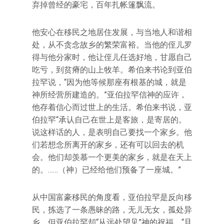
弃掉曾经的豪宅，百年扎帐篷飘流。
他安心在移民之地居住发展，与当地人和谐相
处，从不贪念故乡的繁荣富裕。当他的侄儿罗
得与他分家时，他让侄儿任选好地，甘愿自己
吃亏，到贫瘠的山上牧羊。希伯来书论到亚伯
拉罕说，“因为他等候那座有根基的城，就是
神所经营所建造的。”亚伯拉罕信神的应许，
他存着信心而过世上的生活。希伯来书说，亚
伯拉罕“承认自己在世上是客旅，是寄居的。
说这样话的人，是表明自己要找一个家乡。他
们若想念所离开的家乡，还有可以回去的机
会。他们却羡慕一个更美的家乡，就是在天上
的。……（神）已经给他们预备了一座城。”
从中国富豪移民的角度看，亚伯拉罕是反向移
民，拣选了一条愚昧的路，无儿无女，孤处异
乡。但亚伯拉罕却“从远处望见”神的祝福，“且