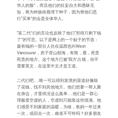
华人的脸”，而且他们的狂妄自大和愚昧无
知，将为种族歧视埋下种子，因为替他们恶
行“买单”的会是全体华人。
“富二代”们的言论也反映了他们“穷得只剩下钱
了”的可悲。以下是网上的一个贴子的节选：
最有钱的一部分人住在温西也叫West
Vancouver，房子背山朝海，有熊，鹿，死贵
死贵的地方。这个地方已被‘我方’占领，你不
需要英文，在这里中文才是王道。
二代们吧……唯一可以得到发泄的渠道好像除
了花钱，找不到其他地方。他们想要一帮人聚
在身边，才显得没这么孤单……他们是一群心
理极度空虚的人，空虚到只能靠这些填满。他
们感受不到家庭的温暖，为啥，爸妈一年过来
一次，或回去一次，难道不可怜吗？好多朋友