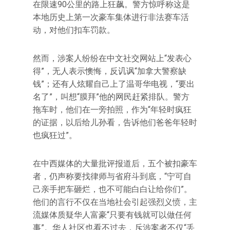
在限速90公里的路上狂飙。警方惊呼称这是
本地历史上第一次豪车集体进行非法赛车活
动，对他们扣车罚款。
然而，涉案人纷纷在中文社交网站上“发表心
得”，无人表示懊悔，反讥讽“加拿大警察缺
钱”；还有人炫耀自己上了温哥华电视，“要出
名了”，叫想“膜拜”他的网民赶紧排队。警方
拖车时，他们在一旁拍照，作为“年轻时疯狂
的证据，以后给儿孙看，告诉他们爸爸年轻时
也疯狂过”。
在中西媒体的大量批评报道后，五个被扣豪车
者，仍声称要找律师与省府斗到底，“宁可自
己亲手把车砸烂，也不可能白白让给你们”。
他们的言行不仅在当地社会引起强烈义愤，主
流媒体质疑华人富豪“只要有钱就可以做任何
事”。华人社区也看不过去，斥涉案者不仅“丢