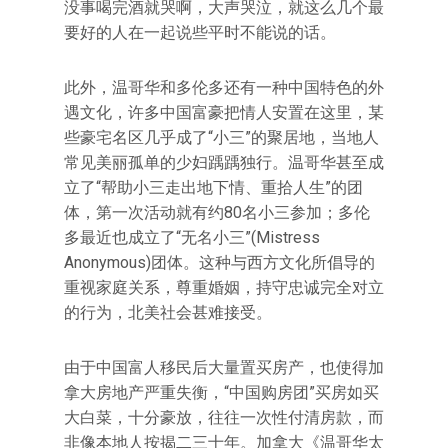
没事喝完酒就哭啊，大声哭泣，就这么几个最
要好的人在一起说些平时不能说的话。
此外，温哥华和多伦多还有一种中国特色的外
遇文化，许多中国富豪把情人安置在这里，某
些豪宅名区几乎成了“小三”的聚居地，当地人
常见美丽孤单的少妇踽踽独行。温哥华甚至成
立了“帮助小三走出地下情、重拾人生”的团
体，第一次活动就有约80名小三参加；多伦
多最近也成立了“无名小三”(Mistress
Anonymous)团体。这种与西方文化所倡导的
重视家庭关系，尊重婚姻，持守忠诚完全对立
的行为，北美社会甚难接受。
由于中国富人移民后大量置买房产，也使得加
拿大房地产严重失衡，“中国购房团”买房如买
大白菜，十分豪放，往往一次性付清房款，而
非像本地人按揭二三十年。加拿大《温哥华太