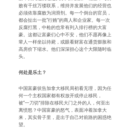
败有千丝万缕联系，维持并发展他们的经营也
必须依靠腐败为润滑剂。每一个倒台的官员，
都会扯出一批“行贿”的商人和企业家。每一次
反腐打黑，中枪的也常有列入排行榜的大富
豪。这都让富豪们心中不安，他们不愿再像上
辈人一样坐以待毙，或眼看财富在通货膨胀和
高房价下缩水。他们深深担心这个大限随时临
头。
何处是乐土？
中国富豪状告加拿大移民局初看无理，因为任
何一个主权国家都有权放开或停止移民，
被“一刀切”排除在移民大门之外的人，何至出
离愤怒？中国富豪的怒气，表面冲着加拿大
来，其实骨子里，是出于自己对前路的困惑绝
望。