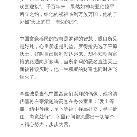
欢喜迎接”。千百年来，果然如神与亚伯拉罕
所立之约，给他的祝福临到万族万国，他的子
孙如“天上的星，海边的沙”。
中国富豪移民的智慧是罗得的智慧，眼目所见
是好处，心里所想是利益。罗得抢先选了平原
沃土，好叫自己顺利发达起来。却不知朝向富
裕的路通向所多玛，当所多玛的恶名直达天上
而被神毁灭时，他一生积聚的财富也同时灰飞
烟灭了。
李嘉诚是当代中国富豪们崇拜的偶像，他将清
代儒将左宗棠题诗高悬在办公室里：“发上等
愿，结中等缘，享下等福；择高处立，寻平处
住，向宽处行”。字里行间都流露出一切靠个
人精心努力，步步为营。