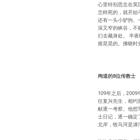
心里特别思念在英
怎样死的，就开始
还有一头小驴驹。
深又窄的峡谷，不
们去藏身处。 半
摇晃晃的。拂晓时
殉道的8位传教士
109年之后，20
任复兴先生，相约
献逐一考察。他想
士日记，逐一确定了
北岸，牧马河是滹