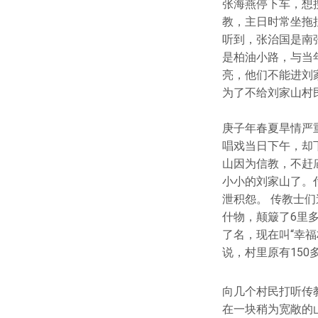
张海燕停下车，想
教，主日时常坐拖
听到，张治国是南
是柏油小路，与当
亮，他们不能进刘
为了不给刘家山村
庚子年春夏旱情严
唱戏当日下午，却
山因为信教，不赶
小小的刘家山了。
泄积怨。 传教士
什物，颠簸了6里
了名，现在叫“幸福
说，村里原有15
向几个村民打听传
在一块稍为宽敞的