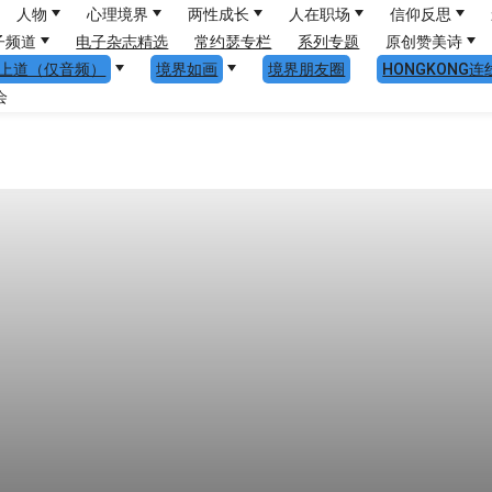
人物
心理境界
两性成长
人在职场
信仰反思
子频道
电子杂志精选
常约瑟专栏
系列专题
原创赞美诗
上道（仅音频）
境界如画
境界朋友圈
HONGKONG连
会