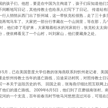
国的孩子们。他想，要是在中国为主殉道了，孩子们应知道他们
不间断地写日记，其他传教士也给亲人们写下了日记。 传道站有
一行人悄悄从西门出了忻州城，这一带狄克松很熟，走了三十多
能再驾马车了。大家把一部分行李藏在一个山洞里，等在那，几
夜时，他们牵了毛驴来，大家顺着枯水的河床前行，狄克松太太病
分，便依稀看见了一个山村，叫刘家山，他们要藏身之处。
09年5月，已在美国普度大学任教的张海燕联系到忻州老记者、美
重走忻州传教士当年的逃亡路线，沿途采访村民，对照传教士日
写一本关于这段历史的书。 回国之前，张海燕仔细比照互联网上
他们的逃亡路线。 2009年6月5日，他们到了庄磨镇南张村。
沱河的一个支流，百年前春汛时节牧马河悠悠流过河谷，可现在