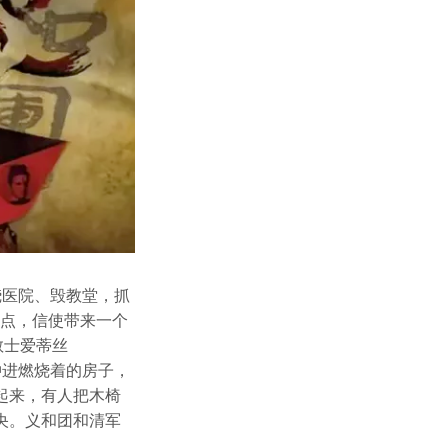
烧医院、毁教堂，抓
六点，信使带来一个
传教士爱蒂丝
身冲进燃烧着的房子，
起来，有人把木椅
央。义和团和清军