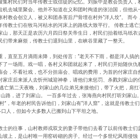
搜集村民们对当年传教士或信徒的记忆。刘振中是教会负责人，村
拉机去城里聚会。他并不知道在义和团时殉道的张治国，但他从一
张村教会创立人，被义和团杀害后尸骨埋在村外“洋人坟”。 而今
年传教士们在牧马河枯水的河床上的路线大致平行。 传教士逃亡
家山，那天正是农历六月四日祭关帝生日，村民们抬着纸马纸衣
民们带来麻烦，传教士们退到山里，在峡谷里藏了一整天。
重，直至五月滴雨未降，到处传言：“老天不下雨，都是洋人搞的鬼
下了一场雨。戏一唱，各村义和团就起来了，村民们开始随伙仇
庙会，不看社戏，也不分担庙会、唱戏的费用，为首的付家庄自
付家庄后来派人去忻州城迎神拳，请他们来惩罚、杀戮刘家山的
们逃亡第二天夜晚，刘家山的几位弟兄来接他们，带了火把，肩扛
多山路，进了刘家山。 一百多年过去，张海燕向村民打听刘家山
村”，年老的村民告诉他们，刘家山有“洋人窟”，这就是传教士们
0多口人，但如今大多数人已搬到山下平坦之地。
教士的往事，山村教师戎双文的妻子带他们去看了以前传教士们盖
山坡上，是山村唯一用窑砖砌的房子。经过一个多世纪风雨侵蚀