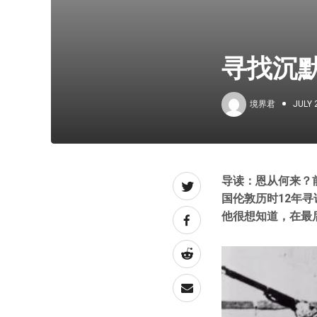
寻找沉
境界君
JULY 
导读：恩从何来？
国伦敦历时12年
他很想知道，在最