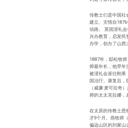
传教士们是中国社
建立。灾情自18
动路。 英国浸礼
兴办教育，启发民
办学，创办了山西
1887年，邸松
师最年长，他早年
被浸礼会派往刚果
国治疗。康复后，
（威廉·麦可拉奇
师的太太克拉娜，
在太原的传教士恩
才9个月。燕牧师
偏远山区的刘家山