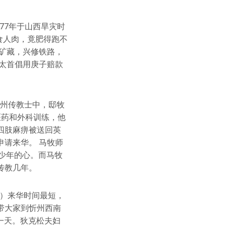
77年于山西旱灾时
食人肉，竟肥得跑不
矿藏，兴修铁路，
摩太首倡用庚子赔款
忻州传教士中，邸牧
医药和外科训练，他
四肢麻痹被送回英
请来华。 马牧师
少年的心。而马牧
传教几年。
诺）来华时间最短，
带大家到忻州西南
一天。狄克松夫妇