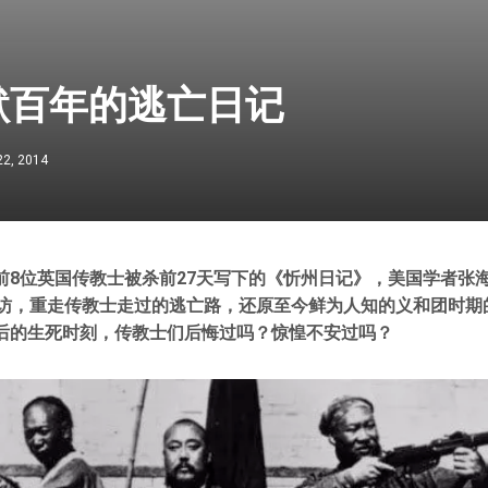
默百年的逃亡日记
22, 2014
前8位英国传教士被杀前27天写下的《忻州日记》，美国学者张
寻访，重走传教士走过的逃亡路，还原至今鲜为人知的义和团时期
后的生死时刻，传教士们后悔过吗？惊惶不安过吗？