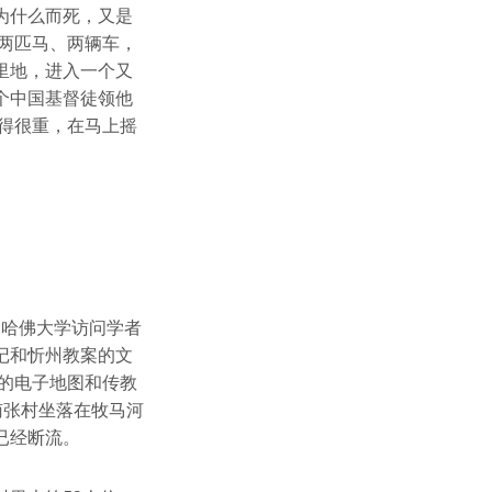
为什么而死，又是
两匹马、两辆车，
里地，进入一个又
个中国基督徒领他
得很重，在马上摇
国哈佛大学访问学者
记和忻州教案的文
的电子地图和传教
南张村坐落在牧马河
已经断流。