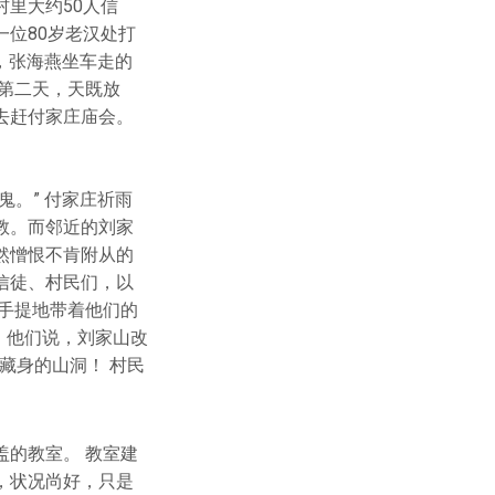
里大约50人信
位80岁老汉处打
，张海燕坐车走的
第二天，天既放
去赶付家庄庙会。
。” 付家庄祈雨
教。而邻近的刘家
然憎恨不肯附从的
信徒、村民们，以
手提地带着他们的
。他们说，刘家山改
藏身的山洞！ 村民
的教室。 教室建
，状况尚好，只是