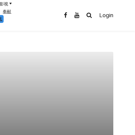
影视
奉献
Login
线