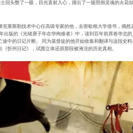
教士回头瞥了一眼，目光直射入心，撞出了一簇照彻灵魂的火花
。
律克莱斯勒技术中心任高级专家的他，去密歇根大学借书，偶然
04年出版的《光绪庚子年在华殉难者》中，读到百年前席卷华北的
亡途中的日记片断。 同为基督徒的他开始收集和翻译与这段史料
出《忻州日记》，试图立体还原那段被淹没的历史真相。