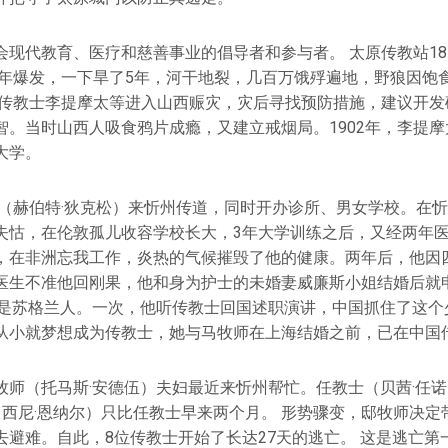
会现代教育、医疗和慈善事业的倡导者和参与者。 太原传教站18
76年爆发，一下旱了5年，河干地裂，几百万饿殍遍地，野狼因饱
会传教士李提摩太等进入山西赈灾，灾后寻找预防措施，建议开发
智。当时山西人吸食鸦片成瘾，又建立戒烟局。1902年，李提
大学。
牧师（赫伯特·狄克松）来忻州传道，同时开办诊所、男女学校。在
失怙，在伦敦孤儿收容学校长大，3年大学训练之后，又经两年
，在非洲忘我工作，炎热的气候摧毁了他的健康。两年后，他因
医生不准他回刚果，他和身为护士的未婚妻威廉斯小姐结婚后就申
）是苏格兰人。一次，他听传教士回国述职演讲，中国抓住了这个
从小就梦想成为传教士，她与马牧师在上海结婚之前，已在中国
牧师（托马斯·安德伍）夫妇最近来忻州帮忙。任教士（贝茜·任
（西尼·恩纳尔）只比任教士早来两个月。 形势骤变，邸牧师决定
去避难。自此，8位传教士开始了长达27天的逃亡。 这是逃亡第