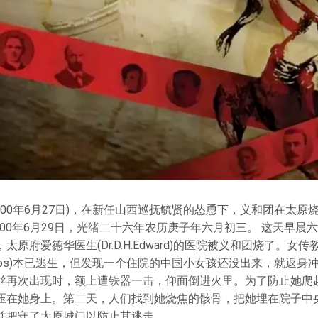
900年6月27日)，在新任山西巡抚毓贤的怂恿下，义和团在太原
900年6月29日，光绪二十六年农历庚子年六月初三。 这天早晨
原府爱德华医生(Dr.D.H.Edward)的医院被义和团烧了。女
A.Coombs)本已逃生，但发现一个住院的中国小女孩还没出来，就返
丝再次出现时，额上遭铁器一击，仰面倒进火里。为了防止她爬
压在她身上。第二天，人们找到她烧焦的骸骨，把她埋在院子中
并把守了太原城门以防止其逃走。