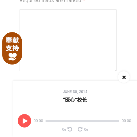
Required fields are marked
*
Audio
*
NAME
JUNE 30, 2014
Player
“医心”校长
*
EMAIL
00:00
00:00
5s
5s
WEBSITE