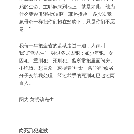
鸡的生命。主耶稣来到地上，就是如此。他为
什么要说“耶路撒冷啊，耶路撒冷，多少次我
象母鸡一样把你们抱在翅膀下，只是你们不愿
意。”
我每一年把全省的监狱走过一遍，人家叫
我“监狱先生”。碰过各式囚犯：如少年犯、女
囚犯、重刑犯、死刑犯。监所常把里面闹房、
不吃饭、想自杀，或摆着“烂命一条”的些顽劣
分子交给我处理，经过我手的死刑犯已超过两
百人。
图为 黄明镇先生
向死刑犯道歉