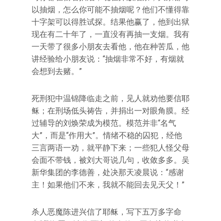
以抽烟，怎么你可能不抽烟呢？他们不懂得靠
十字架可以得胜试探。结果他赢了，他到出狱
现在有二十年了，一直没有再抽一支烟。我有
一天带了很多小朋友去看他，他在种苦瓜，他
讲经验给小朋友说：“抽烟非常不好，有烟就
会想到去赌。”
死刑犯中温锦降临走之前，见人就劝他要信耶
稣；在刑场低头祷告，并捐出一对眼角膜。经
过辅导的刘焕荣成为模范。模范并非“名气
大”，而是“作用大”。情绪不稳的囚犯，经他
三言两语一劝，就平静下来；一些犯人怪父母
会面不带钱，被刘大哥说几句，收敛多多。吴
新华集团的李德善，处决那天凌晨说：“感谢
主！如果他们不来，我就不能回去见天父！”
杀人恶魔陈进兴信了耶稣，写下五万多字命