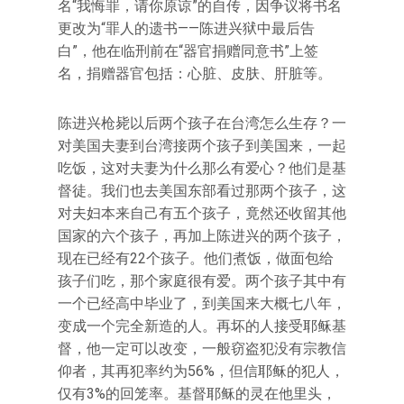
名“我悔罪，请你原谅”的自传，因争议将书名
更改为“罪人的遗书——陈进兴狱中最后告
白”，他在临刑前在“器官捐赠同意书”上签
名，捐赠器官包括：心脏、皮肤、肝脏等。
陈进兴枪毙以后两个孩子在台湾怎么生存？一
对美国夫妻到台湾接两个孩子到美国来，一起
吃饭，这对夫妻为什么那么有爱心？他们是基
督徒。我们也去美国东部看过那两个孩子，这
对夫妇本来自己有五个孩子，竟然还收留其他
国家的六个孩子，再加上陈进兴的两个孩子，
现在已经有22个孩子。他们煮饭，做面包给
孩子们吃，那个家庭很有爱。两个孩子其中有
一个已经高中毕业了，到美国来大概七八年，
变成一个完全新造的人。再坏的人接受耶稣基
督，他一定可以改变，一般窃盗犯没有宗教信
仰者，其再犯率约为56%，但信耶稣的犯人，
仅有3%的回笼率。基督耶稣的灵在他里头，