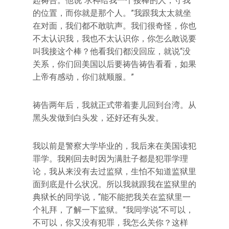
起祷告。他说“求神给我一个接棒的人，守我
的位置，而你就是那个人。”我跟我太太就坐
在对面，我们都不敢吭声。我们很奇怪，你也
不太认识我，我也不太认识你，你怎么敢说要
叫我接这个棒？他看我们都没回应，就说“没
关系，你们回美国以后要祷告祷告看看，如果
上帝有感动，你们就顺服。”
祷告两年后，我就正式带着妻儿回到台湾。从
黑头发做到白头发，还好还有头发。
我以前是警察大学毕业的，我后来在美国读犯
罪学。我刚回去时因为满肚子都是犯罪学理
论，我从来没有去过监狱，生怕不知道监狱里
面到底是什么状况。所以我就跟我在监狱里的
典狱长的同学说，“能不能把我关在监狱里一
个礼拜，了解一下监狱。”我同学说“不可以，
不可以，你又没有犯罪，我怎么关你？这样