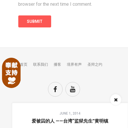
browser for the next time I comment.
首页
联系我们
播客
境界有声
圣辩之约
Audio
JUNE 1, 2014
Player
TOP
爱被囚的人 ——台湾“监狱先生”黄明镇