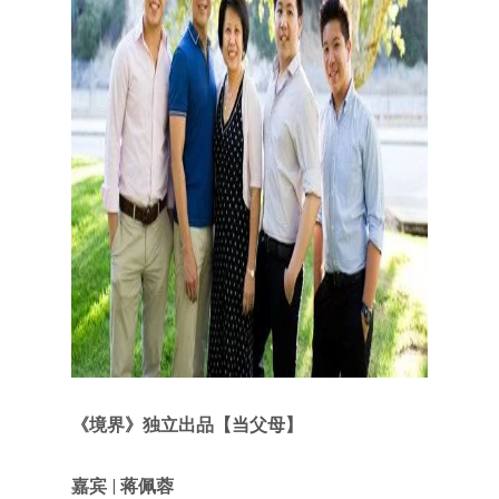
《境界》独立出品【当父母】
嘉宾 | 蒋佩蓉