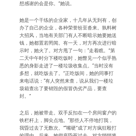
想感谢的会是你。”她说。
她是一个干练的企业家，十几年从无到有，创
办了自己的企业，各种荣誉纷至沓来。孰料树
大招风，当地有关部门有人不断暗示她要她送
钱，她都置若罔闻。有一天，对方再次进行暗
示时，她火了。对方甩了一句：“走着瞧。”第
二天中午时分下楼吃饭时，她瞥见一个似乎熟
悉的身影走进了一楼垃圾收集点。“当时没有
多想，就吃饭去了。”正吃饭间，她的同事打
来电话说：“有人突然来查，说从我们一楼垃
圾箱查出了要销毁的假冒伪劣产品，要查
封。”
之后，她被带走。双手反扣在一个房间窗户的
铁栏杆上，脚尖点地。“那些人不停地打我，
我昏过去了无数次。”“嘴硬”成了对方疯狂殴打
的理由。后来，她彻底昏死过去，对方悄悄将