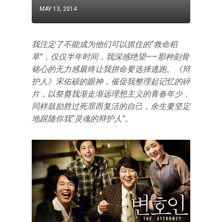
MAY 13, 2014
我注定了不能成为他们可以抓住的“救命稻
草”，仅仅半年时间，我深感绝望——那种刻骨
铭心的无力感最终让我拼命要选择逃跑。《辩
护人》宋佑硕的眼神，催促我整理起记忆的碎
片，以祭奠我渐走渐远理想主义的青春年少，
同样鼓励胜过死罪而复活的自己，余生要坚定
地跟随你我“灵魂的辩护人”。