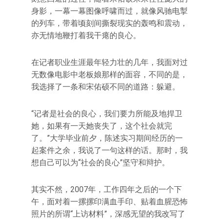
身影，一幕一幕图像呼啸而过，就像风驰电掣
的列车，带着顷刻间撕裂现实的轰鸣和震动，
亦无情地鞭打着我干瘪的良心。
在记者职业生涯最年轻力壮的几年，我面对过
无数像电影中老板娘那样的面容，不同的是，
我选择了一条和宋佑硕不同的道路：躲避。
“记者是社会的良心，我们要力所能及地捍卫
她，如果有一天她丧失了，这个社会就完
了。”大学毕业前夕，陈述实习期间经历的一
起案件之余，我说了一句这样的话。那时，我
想自己可以为“社会的良心”坚守和辩护。
其实不然，2007年，工作四年之后的一个下
午，面对着一摞摞印满血手印、贴着血腥恐怖
照片的所谓“上访材料”，深感无望的我改写了