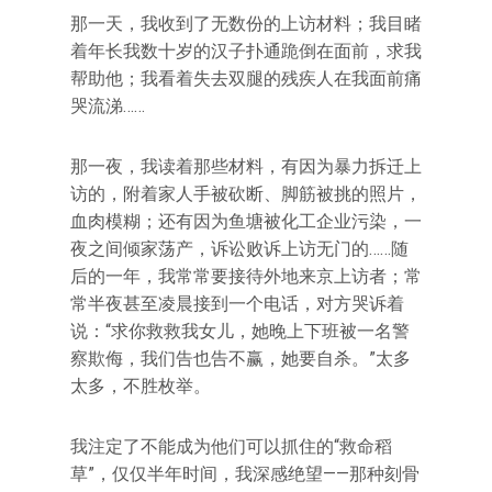
那一天，我收到了无数份的上访材料；我目睹
着年长我数十岁的汉子扑通跪倒在面前，求我
帮助他；我看着失去双腿的残疾人在我面前痛
哭流涕……
那一夜，我读着那些材料，有因为暴力拆迁上
访的，附着家人手被砍断、脚筋被挑的照片，
血肉模糊；还有因为鱼塘被化工企业污染，一
夜之间倾家荡产，诉讼败诉上访无门的……随
后的一年，我常常要接待外地来京上访者；常
常半夜甚至凌晨接到一个电话，对方哭诉着
说：“求你救救我女儿，她晚上下班被一名警
察欺侮，我们告也告不赢，她要自杀。”太多
太多，不胜枚举。
我注定了不能成为他们可以抓住的“救命稻
草”，仅仅半年时间，我深感绝望——那种刻骨