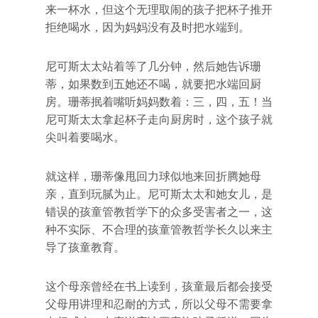
来一杯水，但这个无理取闹的孩子把杯子推开
拒绝喝水，因为妈妈没有及时把水端到。
尼可斯太太站着等了几分钟，然后她告诉珊
蒂，如果数到五她还不喝，就要把水端回厨
房。珊蒂抿着嘴听妈妈数着：三，四，五！当
尼可斯太太拿起杯子走向厨房时，这个孩子就
尖叫着要喝水。
就这样，珊蒂像甩回力球似地来回折腾她母
亲，直到玩腻为止。尼可斯太太和她女儿，是
错误的孩童管教哲学下的众多受害者之一，这
种不实际、不合理的孩童管教哲学长久以来主
导了孩童教育。
这个母亲曾经在书上读到，孩童最后都会接受
父母用讲理和忍耐的方式，所以父母不需要拿