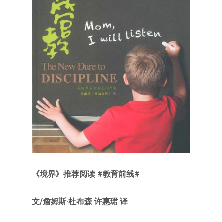
《境界》推荐阅读 #教育前线#
文/詹姆斯·杜布森 许惠珺 译