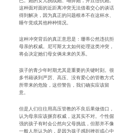
已。她的女儿挑战她、嘲弄她，并且违抗她。
这种面对面的近距离冲突无法借着交心的谈话
得到解决，因为真正的问题根本不在这杯水、
睡午觉或其他种种情况。
这种冲突背后的真正意思是：珊蒂公然违抗拒
母亲的权威。尼可斯太太如何处理这类冲突，
将会决定她们母女俩未来的关系。
孩子的青少年时期尤其是重要的关键时刻。很
多书籍谈到严厉、高压、没有爱心的管教方式
所带来的危险，这些警告，我们确实应该留
意。
但是人们往往用高压管教的不良后果做借口，
认为母亲应该摒弃权威，这其实不对。个性倔
强的孩子有时会公然向父母挑战，但那并不像
一般人所认为的，是因为孩子感到挫折或心中