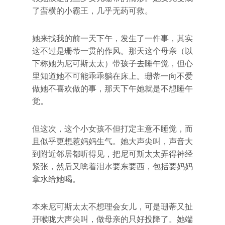
了蛮横的小霸王，几乎无药可救。
她来找我的前一天下午，发生了一件事，其实
这不过是珊蒂一贯的作风。那天这个母亲（以
下称她为尼可斯太太）带孩子去睡午觉，但心
里知道她不可能乖乖躺在床上。珊蒂一向不爱
做她不喜欢做的事，那天下午她就是不想睡午
觉。
但这次，这个小女孩不但打定主意不睡觉，而
且似乎更想惹妈妈生气。她大声尖叫，声音大
到附近邻居都听得见，把尼可斯太太弄得神经
紧张，然后又噙着泪水要东要西，包括要妈妈
拿水给她喝。
本来尼可斯太太不想理会女儿，可是珊蒂又扯
开喉咙大声尖叫，做母亲的只好投降了。她端