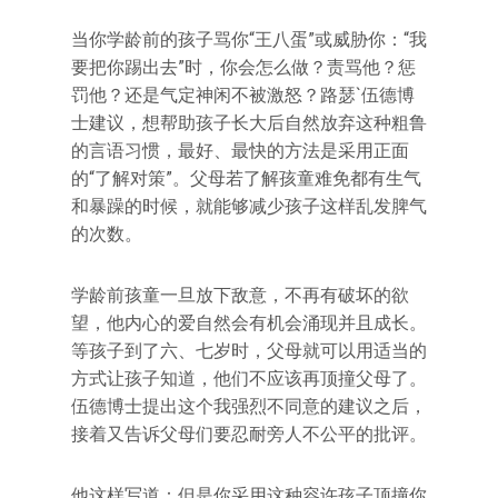
当你学龄前的孩子骂你“王八蛋”或威胁你：“我
要把你踢出去”时，你会怎么做？责骂他？惩
罚他？还是气定神闲不被激怒？路瑟`伍德博
士建议，想帮助孩子长大后自然放弃这种粗鲁
的言语习惯，最好、最快的方法是采用正面
的“了解对策”。父母若了解孩童难免都有生气
和暴躁的时候，就能够减少孩子这样乱发脾气
的次数。
学龄前孩童一旦放下敌意，不再有破坏的欲
望，他内心的爱自然会有机会涌现并且成长。
等孩子到了六、七岁时，父母就可以用适当的
方式让孩子知道，他们不应该再顶撞父母了。
伍德博士提出这个我强烈不同意的建议之后，
接着又告诉父母们要忍耐旁人不公平的批评。
他这样写道：但是你采用这种容许孩子顶撞你