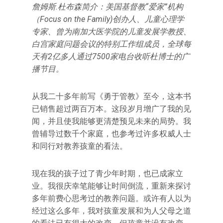
詹姆斯.杜布森简介：美国基督教“爱家”机构
（Focus on the Family)创办人、儿童心理学
专家、曾为南加大医学院的儿童发展学教授、
白宫家庭问题会议的特别工作组成员，全球每
天有2亿多人通过7500家电台收听杜博士的广
播节目。
从我二十多年前写《勇于管教》至今，这本书
已销售超过两百万本。这段岁月增广了我的见
闻，并且使我能够更清楚预见未来的局势。我
曾辅导过数千个家庭，也参考过许多权威人士
和同行对教养孩童的看法。
现在我的孩子过了青少年时期，也已成家立
业。我很庆幸笔能够让时间倒流，重新来探讨
多年前费心思考过的教养问题。或许有人以为
经过这么多年，我对孩童发展和为人父母之道