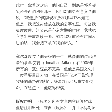
此时，拿着这封信，他问自己，到底是邓普顿
奖还是西伯利亚那三千囚犯对他更有意义？他
说：“我连那个奖牌现在放在哪里都不知道。
但是，我把这封信放在我的公事包里。每当我
极度疲倦、沮丧或是心灰意懒的时候，我就把
它拿出来重新读一遍。如果临终前还有时间反
思的话，我会把它放在我的床头。”
寇尔森度过了他美好的一生，就像他的传记作
者约拿单·艾肯（Jonathan Aitken）在2005年
所写的：寇尔森虽不完美，但他是美国文化中
一位重要量级人物，在美国是“仅次于葛培理
牧师的基督教领袖”，身体力行地从事文化使
命。在这点上，他堪称楷模。
版权声明
：《境界》所有文章内容欢迎转载，
但请注明出处，来自《境界》，并且不得对原