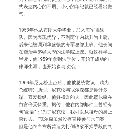
式表达内心的不屑。小小的年纪就已经看出傲
气。
1953年他从布朗大学毕业，加入海军陆战
队。因为表现优异，不到两年内就升为上尉。
后来他被调到华盛顿的海军总部上班。他夜间
在喬治華盛頓大學的法学院上课。就这样半工
半读，他1959年拿到法学位，开始了成功的
律师生涯，也开始参与政治。
1969年尼克松上台后，他被总统赏识，聘为
总统特别助理。尼克松与寇尔森都是诡计多
端、喜爱操纵、偏好权谋的人，因此寇尔森在
白宫倍受倚重。据传，他在内部邮件上曾经有
句“豪语”：“为了尼克松，我可以从祖母的身上
踩过去。”寇尔森虽然没有直接参与水门案，
但是他在白宫所营造为打倒政敌不择手段的气