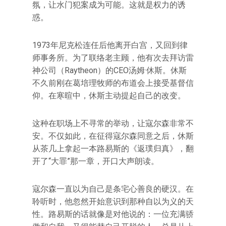
氛，让水门犯案成为可能。这就是权力的诱
惑。
1973年尼克松连任后他离开白宫，又回到律
师事务所。为了联络老主顾，他有次去拜访雷
神公司（Raytheon）的CEO汤姆·休斯。休斯
不久前刚在葛培理牧师的布道会上接受基督信
仰。在寒暄中，休斯主动提起自己的改变。
这种在职场上不寻常的举动，让寇尔森非常不
安。不仅如此，在征得寇尔森同意之后，休斯
从茶几上拿起一本路易斯的《返璞归真》，翻
开了“大罪”那一章，开口大声朗读。
寇尔森一直以为自己是条宅心善良的硬汉。在
聆听时，他忽然开始意识到那种自以为义的天
性。路易斯的话就像是对他说的：一位充满骄