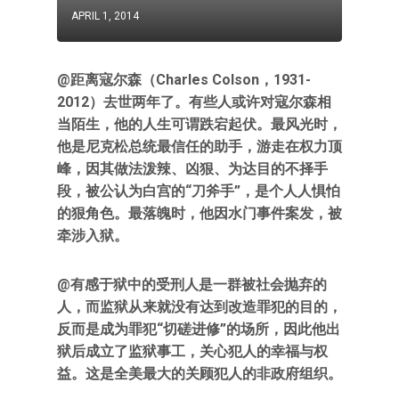
APRIL 1, 2014
@距离寇尔森（Charles Colson，1931-
2012）去世两年了。有些人或许对寇尔森相
当陌生，他的人生可谓跌宕起伏。最风光时，
他是尼克松总统最信任的助手，游走在权力顶
峰，因其做法泼辣、凶狠、为达目的不择手
段，被公认为白宫的“刀斧手”，是个人人惧怕
的狠角色。最落魄时，他因水门事件案发，被
牵涉入狱。
@有感于狱中的受刑人是一群被社会抛弃的
人，而监狱从来就没有达到改造罪犯的目的，
反而是成为罪犯“切磋进修”的场所，因此他出
狱后成立了监狱事工，关心犯人的幸福与权
益。这是全美最大的关顾犯人的非政府组织。