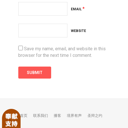
*
EMAIL
WEBSITE
Save my name, email, and website in this
browser for the next time I comment.
首页
联系我们
播客
境界有声
圣辩之约