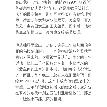
突出我的心情。”接着，他描述1993年获得“邓
普顿宗教促进奖”的情形。这是宗教界被社会
认可的最高荣誉，那年同时得奖的有葛培理牧
师、德蕾莎修女和索尔仁尼琴。奖金是一百万
美元，由英国女王的王夫颁奖。回来后，他把
奖金全部捐出去，奖牌也交给秘书处理。
他从抽屉里拿出一封信，这是三年前从西伯利
亚的乌拉尔山脚下，一间关押政治犯的监狱里
的犯人写来的。这批被世界遗忘、抛弃的人告
诉他，他们三千个囚犯分享着一本他寄来的
《爱主你的上帝》那本书。他们每个人都读过
了，而且，每个晚上，总有人在那里朗诵一段
给15-20个犯人听。这本书成为他们黑暗中的
希望。三年前读到这封感人的信之后，寇尔森
在寒冷的冬天特别去西伯利亚看望他们。那是
一个让他永不能忘怀的相聚。