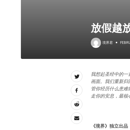
放假越
境界君
FEBRU
我想起圣经中的一
画面。我们重新归
管你经历什么患难
走你的安息，最核
《境界》独立出品