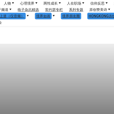
人物
心理境界
两性成长
人在职场
信仰反思
子频道
电子杂志精选
常约瑟专栏
系列专题
原创赞美诗
上道（仅音频）
境界如画
境界朋友圈
HONGKONG连
会