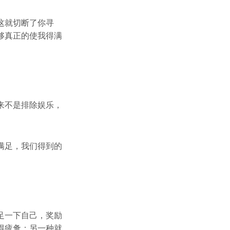
这就切断了你寻
够真正的使我得满
。
来不是排除娱乐，
满足，我们得到的
足一下自己，奖励
得疲惫；另一种就