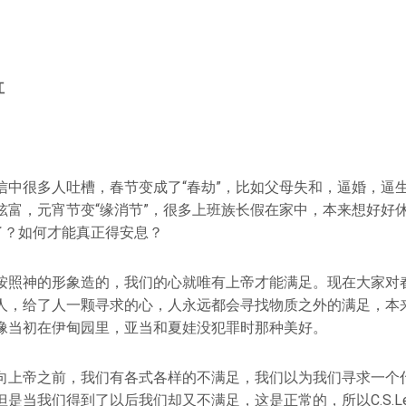
红
信中很多人吐槽，春节变成了“春劫”，比如父母失和，逼婚，逼
炫富，元宵节变“缘消节”，很多上班族长假在家中，本来想好好
了？如何才能真正得安息？
按照神的形象造的，我们的心就唯有上帝才能满足。现在大家对
人，给了人一颗寻求的心，人永远都会寻找物质之外的满足，本
像当初在伊甸园里，亚当和夏娃没犯罪时那种美好。
向上帝之前，我们有各式各样的不满足，我们以为我们寻求一个
是当我们得到了以后我们却又不满足，这是正常的，所以C.S.Le