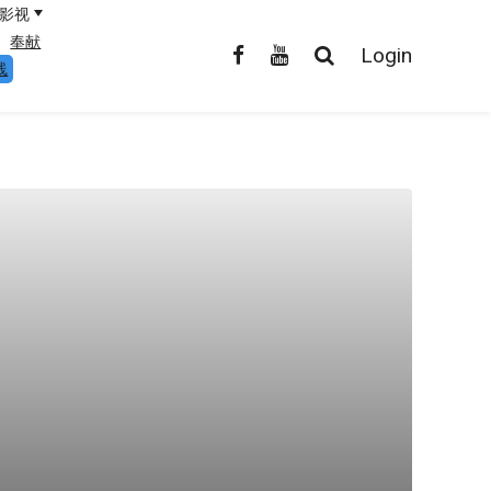
影视
奉献
Login
线