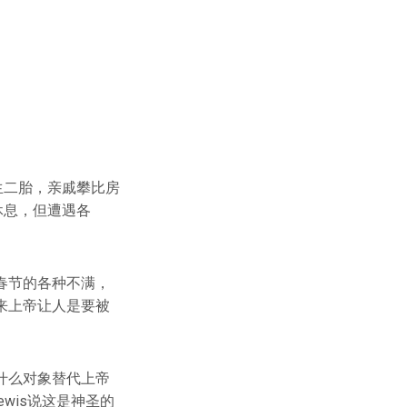
生二胎，亲戚攀比房
休息，但遭遇各
春节的各种不满，
来上帝让人是要被
什么对象替代上帝
wis说这是神圣的