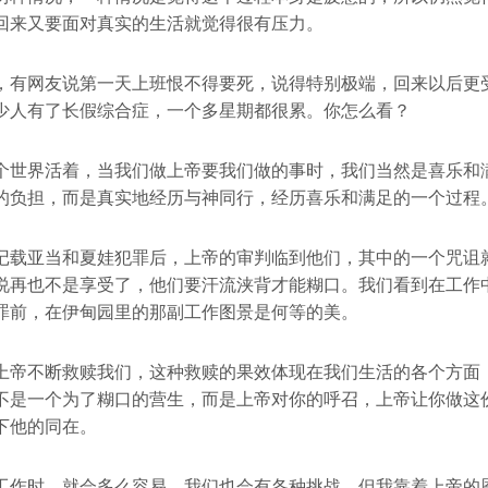
回来又要面对真实的生活就觉得很有压力。
，有网友说第一天上班恨不得要死，说得特别极端，回来以后更
少人有了长假综合症，一个多星期都很累。你怎么看？
个世界活着，当我们做上帝要我们做的事时，我们当然是喜乐和
的负担，而是真实地经历与神同行，经历喜乐和满足的一个过程
记载亚当和夏娃犯罪后，上帝的审判临到他们，其中的一个咒诅
说再也不是享受了，他们要汗流浃背才能糊口。我们看到在工作中
罪前，在伊甸园里的那副工作图景是何等的美。
上帝不断救赎我们，这种救赎的果效体现在我们生活的各个方面
不是一个为了糊口的营生，而是上帝对你的呼召，上帝让你做这
下他的同在。
工作时，就会多么容易，我们也会有各种挑战，但我靠着上帝的