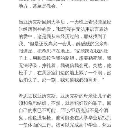
地方，甚至是教会。”
当亚历克斯回到大学后，一天晚上希思读圣经
时经历到神的爱，“我沉浸在无法用语言表达
的爱中，这是我从未经历过的，耶稣找到了
我。”但是还没高兴一会儿，醉醺醺的父亲却
闯进屋，把希思摔在地上。“父亲跨在我的肚
子上，用膝盖按住我的胳膊，想要勒死我。我
无法呼吸，挣扎着，我确信我会死。突然，他
松手了，在我卧室门边的墙上戳了一个洞，然
后消失了。那一刻，我知道我必须离开。”
希思去找亚历克斯。亚历克斯的母亲让儿子必
须和希思结婚，不然，就是犯奸淫的罪了。回
自己的家已不可能，“至少亚历克斯不是个酒
鬼，他也没有枪。他可能会在大学毕业后找到
一份体面的工作。我可以完成高中学业，然后