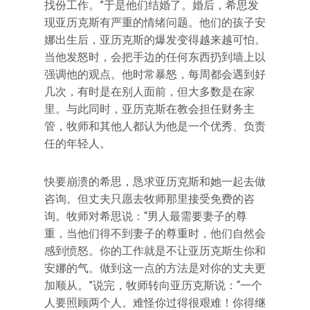
找份工作。”于是他们结婚了。婚后，希思发
现亚历克斯有严重的情绪问题。他们的孩子安
娜出生后，亚历克斯的爆发变得越来越可怕。
当他发怒时，会把手边的任何东西扔到墙上以
强调他的观点。他时常暴怒，每周都会遇到好
几次，有时是在别人面前，但大多数是在家
里。与此同时，亚历克斯在教会担任财务主
管，牧师和其他人都认为他是一个优秀、负责
任的年轻人。
快要崩溃的希思，恳求亚历克斯和她一起去做
咨询。但丈夫只愿去牧师那里接受免费的咨
询。牧师对希思说：“男人最需要妻子的尊
重，当他们得不到妻子的尊重时，他们自然会
感到愤怒。你的工作就是不让亚历克斯生你和
安娜的气。做到这一点的方法是对你的丈夫更
加顺从。”说完，牧师转向亚历克斯说：“一个
人要照顾两个人。难怪你过得很艰难！你得继