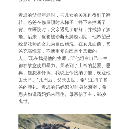
希思的父母年老时，与儿女的关系也得到了翻
转。爸爸在修屋顶时从梯子上摔下来摔断了
背。在医院时，父亲遇见了耶稣，并戒掉了酒
瘾。后来，爸爸被诊断出肺癌四期，他希望已
经是牧师的女儿为自己施洗。在女儿面前，爸
爸充满悔意，不断重复自己是个恶毒的
人。“现在我是他的牧师，听他坦白自己一生
都在故意使用暴力。我谈到了上帝的慈爱、恩
典、饶恕和怜悯。我说上帝接纳了他，欢迎他
去天堂。”几周后，父亲去世，希思主持了爸
爸的葬礼。希思的妈妈83岁时身体衰弱，希
思夫妇邀请妈妈来同住。母亲信了主，96岁
离世。