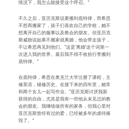
情况下，我怎么能接受这个呼召。”
不久之后，亚历克斯说要搬到底特律，而希思
不想再搬家了，孩子们喜欢自己的学校，她不
想离开自己的服事以及教会的朋友。但亚历克
斯威胁说如果不搬家就离婚，他会带走孩子，
不让希思再见到他们。“这是‘离婚’这个词第一
次进入我的世界。最后我不得不收拾行李搬到
底特律。”
在底特律，希思在奥克兰大学注册了课程，主
修英语，辅修历史。在接下来的四年里，她常
和两个女儿一起写作业。“亚历克斯讨厌我新
获得的自由，尤其是我有一些他从未见过的教
会的朋友。我继续做所有的家务，但我心里对
亚历克斯曾经有过的爱，已经被多年的虐待摧
毁了。”