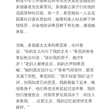
刚读小学三年级希思和哥哥杰夫喜欢去隔壁的
多德森老先生家里玩。多德森让孩子们在他的
花园里种向日葵。有一天，希思独自一人去花
园看向日葵长势如何，她看到老人站在树下神
情怪异，兴奋地告诉希思树下有礼物，邀请她
来取……
当晚，多德森太太来到希思家，尖叫着
说：“你的女儿勾引了我的丈夫！”希思的爸爸
拿起枪尖叫道：“滚出我的房子。她才8
岁！”老妇人被撵走后，妈妈大声朝希思
喊：“她到底在说什么？”爸爸气得发抖，眼里
充满了愤怒。希思回忆：“我不知道‘强奸’这个
词，但我知道它的意思。我跑着躲了起来，蜷
缩着身子。他们再也没有提起过这件事。我的
伤口慢慢愈合，但我常梦见我溺水了，却没人
来救我。……在那之后，我的记忆就变得支离
破碎。”