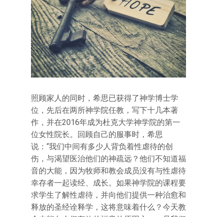
照顾家人的同时，希思已获得了神学博士学
位，先后在两所神学院任教，写下十几本著
作，并在2016年成为杜克大学神学院的第一
位女性院长。回顾自己的服事时，希思
说：“我们中间有多少人背负着性虐待的创
伤，与渴望医治他们的神疏远？他们不知道福
音的大能，因为牧师和教会成员没有与性虐待
幸存者一起读经、成长。如果神学院的课程要
求学生了解性虐待，并向他们提供一种治愈和
释放的圣经诠释学，这将意味着什么？今天教