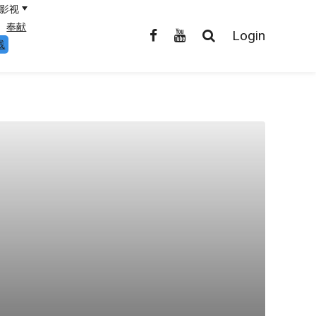
影视
奉献
Login
线