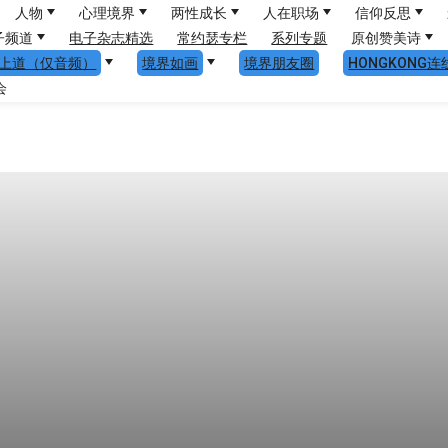
人物
心理境界
两性成长
人在职场
信仰反思
子频道
电子杂志精选
常约瑟专栏
系列专题
原创赞美诗
上道（仅音频）
境界如画
境界朋友圈
HONGKONG连
会