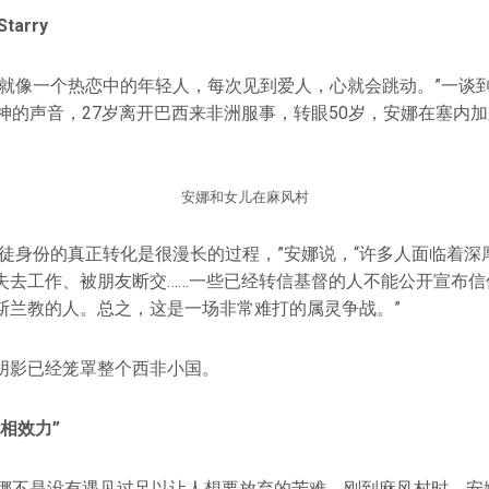
tarry
，就像一个热恋中的年轻人，每次见到爱人，心就会跳动。”一谈
神的声音，27岁离开巴西来非洲服事，转眼50岁，安娜在塞内加
安娜和女儿在麻风村
督徒身份的真正转化是很漫长的过程，”安娜说，“许多人面临着深
失去工作、被朋友断交……一些已经转信基督的人不能公开宣布信
斯兰教的人。总之，这是一场非常难打的属灵争战。”
阴影已经笼罩整个西非小国。
相效力”
安娜不是没有遇见过足以让人想要放弃的苦难。刚到麻风村时，安