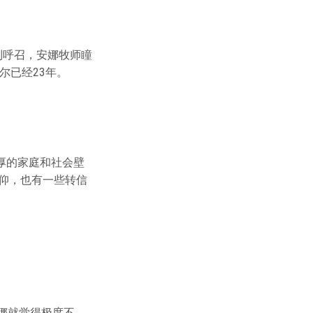
到呼召，安娜牧师瞳
尔已经23年。
厚的家庭和社会壁
仰，也有一些转信
娜就觉得极度不