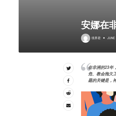
安娜在
境界君
JUNE 
在非洲的23
危、教会拖欠
题的关键是，