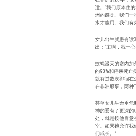
适。“我们原本住
洲的感觉。我们一
水才能用。我们有
女儿出生就患有读
出：“主啊，我一心
蚊蝇漫天的塞内加
的93%和疟疾死亡
就有过数次徘徊在
在非洲服事，两种“
甚至女儿生命垂危
神的爱有了更深的
处，就是按他旨意被
宰。如果祂允许我
们成长。”