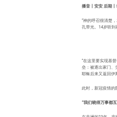
播音丨安安 后期丨S
“神的呼召很清楚
孔带光。14岁听到
“在这里要实现基
垒：被逐出家门、
耶稣后来又返回伊
此时，新冠疫情的
“我们晓得万事都互
在非洲的23年，