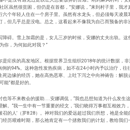
的社区虽然很贫困，但仍是在首都，”安娜说，“来到村子里，我才
行六个年轻人住在一个房子里。虽然有水龙头，但必须每天凌晨
灯，但几乎总是没电。总之，这看起来不像我为自己而预备的非洲
写障碍。雪上加霜的是，女儿三岁的时候，安娜的丈夫出轨。这
为你，为何如此对我？”
尔是疟疾的高发地区。根据世界卫生组织2018年的统计数据，
病例的94%。这种急性发热疾病，如不在24小时内予以治疗，
生死边缘的经历，她在高热恶寒、上吐下泻之中向神祷告：解脱
可能”都是好的。
时也等不来教会的援助……安娜调侃，“我也总想知道为什么发生这
理解。“我一生中有一节重要的经文，‘我们晓得万事都互相效力
召的人’（罗8:28）。神对我们的爱远超过我们所想，祂是全
们经历艰难时期，那么祂肯定有一个拯救我们的计划，教给我们