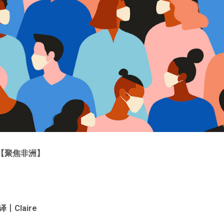
【聚焦非洲
】
译丨
Claire