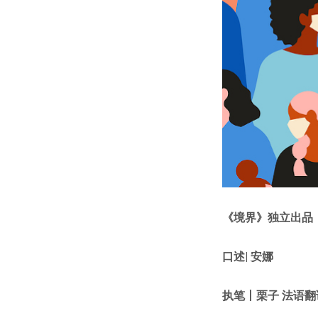
《
境界
》独立出品
口述
| 安娜
执笔丨栗子
法语翻